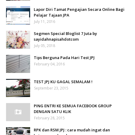
Lapor Diri Tamat Pengajian Secara Online Bagi
Pelajar Tajaan JPA
July 11, 2016
Segmen Special Bloglist 7 Juta by
sayidahnapisahdotcom
July 05, 2018
Tips Berguna Pada Hari Test JPJ
February 04, 2016
TEST JPJ KU GAGAL SEMALAM !
September 23, 2015
PING ENTRI KE SEMUA FACEBOOK GROUP
DENGAN SATU KLIK
February 28, 2015
RPK dan RSM JPJ : cara mudah ingat dan