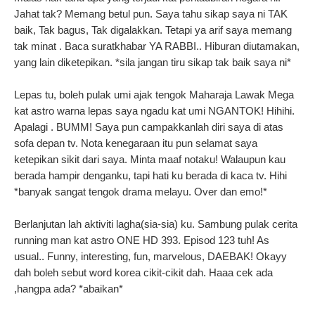
Jahat tak? Memang betul pun. Saya tahu sikap saya ni TAK
baik, Tak bagus, Tak digalakkan. Tetapi ya arif saya memang
tak minat . Baca suratkhabar YA RABBI.. Hiburan diutamakan,
yang lain diketepikan. *sila jangan tiru sikap tak baik saya ni*
Lepas tu, boleh pulak umi ajak tengok Maharaja Lawak Mega
kat astro warna lepas saya ngadu kat umi NGANTOK! Hihihi.
Apalagi . BUMM! Saya pun campakkanlah diri saya di atas
sofa depan tv. Nota kenegaraan itu pun selamat saya
ketepikan sikit dari saya. Minta maaf notaku! Walaupun kau
berada hampir denganku, tapi hati ku berada di kaca tv. Hihi
*banyak sangat tengok drama melayu. Over dan emo!*
Berlanjutan lah aktiviti lagha(sia-sia) ku. Sambung pulak cerita
running man kat astro ONE HD 393. Episod 123 tuh! As
usual.. Funny, interesting, fun, marvelous, DAEBAK! Okayy
dah boleh sebut word korea cikit-cikit dah. Haaa cek ada
,hangpa ada? *abaikan*