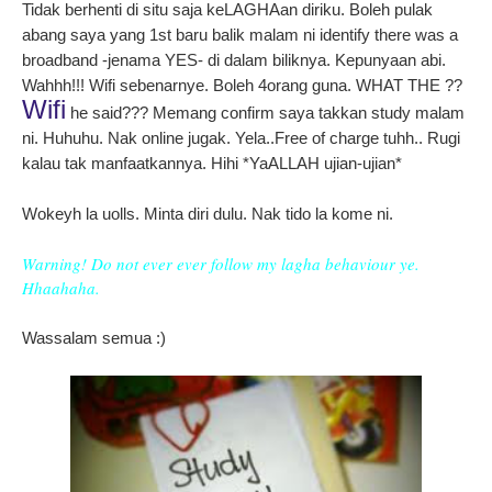
Tidak berhenti di situ saja keLAGHAan diriku. Boleh pulak
abang saya yang 1st baru balik malam ni identify there was a
broadband -jenama YES- di dalam biliknya. Kepunyaan abi.
Wahhh!!! Wifi sebenarnye. Boleh 4orang guna. WHAT THE ??
Wifi
he said??? Memang confirm saya takkan study malam
ni. Huhuhu. Nak online jugak. Yela..Free of charge tuhh.. Rugi
kalau tak manfaatkannya. Hihi *YaALLAH ujian-ujian*
Wokeyh la uolls. Minta diri dulu. Nak tido la kome ni.
Warning! Do not ever ever follow my lagha behaviour ye.
Hhaahaha.
Wassalam semua :)