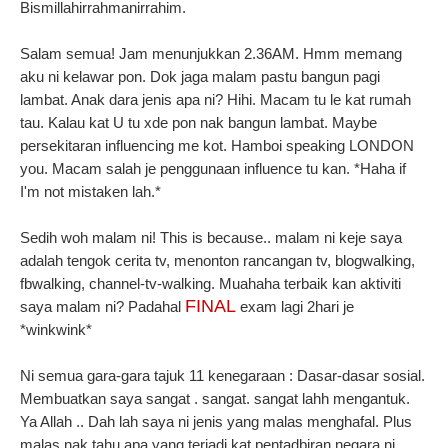
Bismillahirrahmanirrahim.
Salam semua! Jam menunjukkan 2.36AM. Hmm memang
aku ni kelawar pon. Dok jaga malam pastu bangun pagi
lambat. Anak dara jenis apa ni? Hihi. Macam tu le kat rumah
tau. Kalau kat U tu xde pon nak bangun lambat. Maybe
persekitaran influencing me kot. Hamboi speaking LONDON
you. Macam salah je penggunaan influence tu kan. *Haha if
I'm not mistaken lah.*
Sedih woh malam ni! This is because.. malam ni keje saya
adalah tengok cerita tv, menonton rancangan tv, blogwalking,
fbwalking, channel-tv-walking. Muahaha terbaik kan aktiviti
FINAL
saya malam ni? Padahal
exam lagi 2hari je
*winkwink*
Ni semua gara-gara tajuk 11 kenegaraan : Dasar-dasar sosial.
Membuatkan saya sangat . sangat. sangat lahh mengantuk.
Ya Allah .. Dah lah saya ni jenis yang malas menghafal. Plus
malas nak tahu apa yang terjadi kat pentadbiran negara ni.