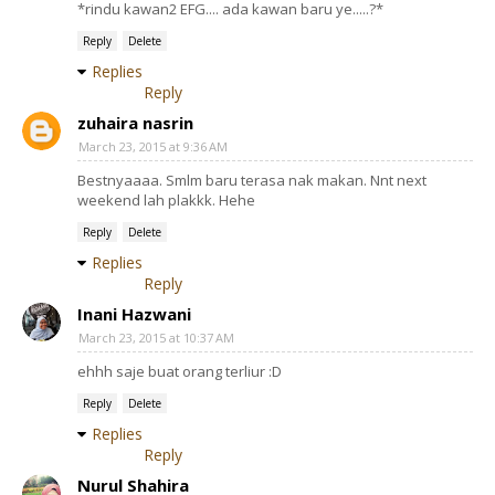
*rindu kawan2 EFG.... ada kawan baru ye.....?*
Reply
Delete
Replies
Reply
zuhaira nasrin
March 23, 2015 at 9:36 AM
Bestnyaaaa. Smlm baru terasa nak makan. Nnt next
weekend lah plakkk. Hehe
Reply
Delete
Replies
Reply
Inani Hazwani
March 23, 2015 at 10:37 AM
ehhh saje buat orang terliur :D
Reply
Delete
Replies
Reply
Nurul Shahira