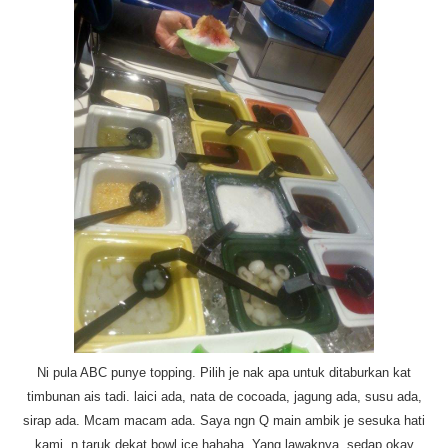
Ni pula ABC punye topping. Pilih je nak apa untuk ditaburkan kat
timbunan ais tadi. laici ada, nata de cocoada, jagung ada, susu ada,
sirap ada. Mcam macam ada. Saya ngn Q main ambik je sesuka hati
kami n taruk dekat bowl ice hahaha. Yang lawaknya, sedap okay