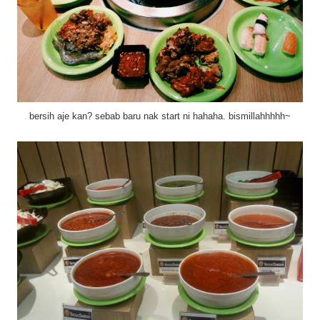
bersih aje kan? sebab baru nak start ni hahaha. bismillahhhhh~