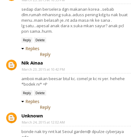
sedap dan berselera dgn makanan korea ..sebab
dlm.rumah mhanisng suka..aduss pening kdg tu nak buat
menu..main belasah je..nt ada masa nk ke sana .
lg satu...apesal anak dara x.suka mkan sayur? anak pcl
pon sama..hurm.
Reply
Delete
Replies
Reply
Nik Ainaa
March 23, 2015 at 10:42 PM
amboii makan beesar btul kc. comel je kc ni yer. hehehe
*bodek ni* =P
Reply
Delete
Replies
Reply
Unknown
March 24, 2015 at 12:02 AM
bonde nak try nnt kat Seoul garden@ dpulze cyberjaya