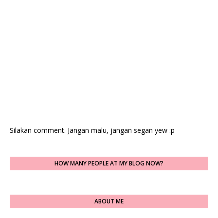
Silakan comment. Jangan malu, jangan segan yew :p
HOW MANY PEOPLE AT MY BLOG NOW?
ABOUT ME