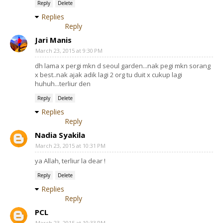
Reply
Delete
Replies
Reply
Jari Manis
March 23, 2015 at 9:30 PM
dh lama x pergi mkn d seoul garden...nak pegi mkn sorang
x best..nak ajak adik lagi 2 org tu duit x cukup lagi
huhuh...terliur den
Reply
Delete
Replies
Reply
Nadia Syakila
March 23, 2015 at 10:31 PM
ya Allah, terliur la dear !
Reply
Delete
Replies
Reply
PCL
March 23, 2015 at 10:33 PM