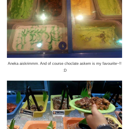
Aneka aiskrimmm. And of course choclate askem is my favourite~!!
:D