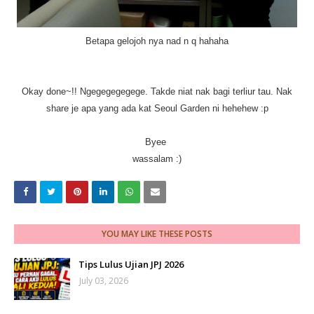
Betapa gelojoh nya nad n q hahaha
Okay done~!! Ngegegegegege. Takde niat nak bagi terliur tau. Nak
share je apa yang ada kat Seoul Garden ni hehehew :p
Byee
wassalam :)
YOU MAY LIKE THESE POSTS
Tips Lulus Ujian JPJ 2026
July 03, 2026