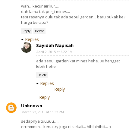
wah... kecur air liur....
dah lama tak pergi mines...
tapi rasanya dulu tak ada seoul garden... baru bukak ke?
harga berapa?
Reply
Delete
Replies
Sayidah Napisah
April 2, 2015 at 6:22 PM
ada seoul garden kat mines hehe. 30 hengget
lebih hehe
Delete
Replies
Reply
Reply
Unknown
March 22, 2015 at 11:32 PM
sedapnya tuuuuu......
errmmmm... kena try juga ni sekali... hihihihihiii... ;)