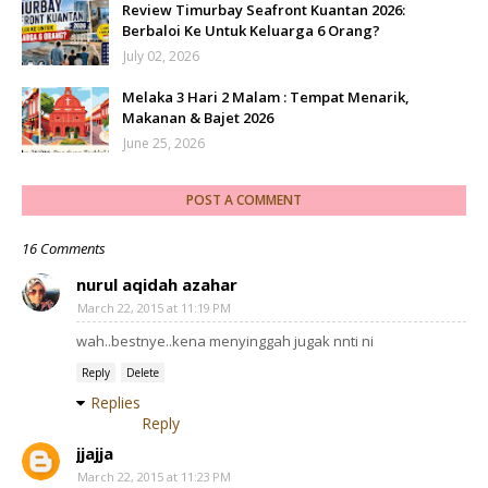
Review Timurbay Seafront Kuantan 2026:
Berbaloi Ke Untuk Keluarga 6 Orang?
July 02, 2026
Melaka 3 Hari 2 Malam : Tempat Menarik,
Makanan & Bajet 2026
June 25, 2026
POST A COMMENT
16 Comments
nurul aqidah azahar
March 22, 2015 at 11:19 PM
wah..bestnye..kena menyinggah jugak nnti ni
Reply
Delete
Replies
Reply
jjajja
March 22, 2015 at 11:23 PM