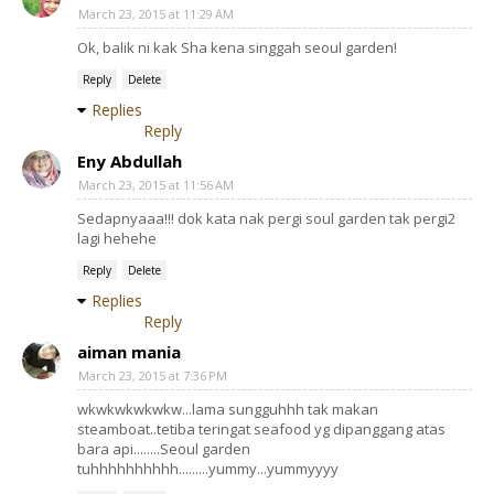
March 23, 2015 at 11:29 AM
Ok, balik ni kak Sha kena singgah seoul garden!
Reply
Delete
Replies
Reply
Eny Abdullah
March 23, 2015 at 11:56 AM
Sedapnyaaa!!! dok kata nak pergi soul garden tak pergi2
lagi hehehe
Reply
Delete
Replies
Reply
aiman mania
March 23, 2015 at 7:36 PM
wkwkwkwkwkw...lama sungguhhh tak makan
steamboat..tetiba teringat seafood yg dipanggang atas
bara api........Seoul garden
tuhhhhhhhhhh.........yummy...yummyyyy