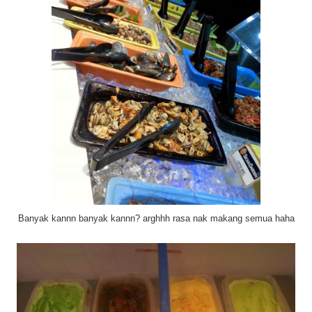
Banyak kannn banyak kannn? arghhh rasa nak makang semua haha