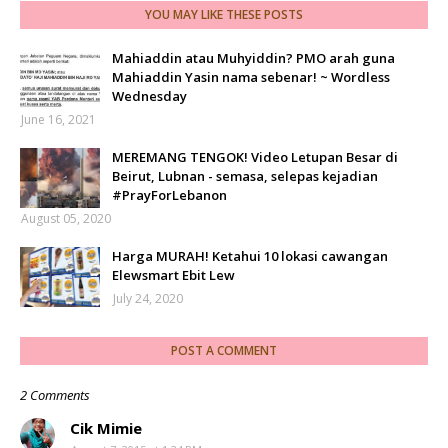
YOU MAY LIKE THESE POSTS
Mahiaddin atau Muhyiddin? PMO arah guna
Mahiaddin Yasin nama sebenar! ~ Wordless
Wednesday
June 16, 2021
MEREMANG TENGOK! Video Letupan Besar di
Beirut, Lubnan - semasa, selepas kejadian
#PrayForLebanon
August 05, 2020
Harga MURAH! Ketahui 10 lokasi cawangan
Elewsmart Ebit Lew
July 24, 2020
POST A COMMENT
2 Comments
Cik Mimie