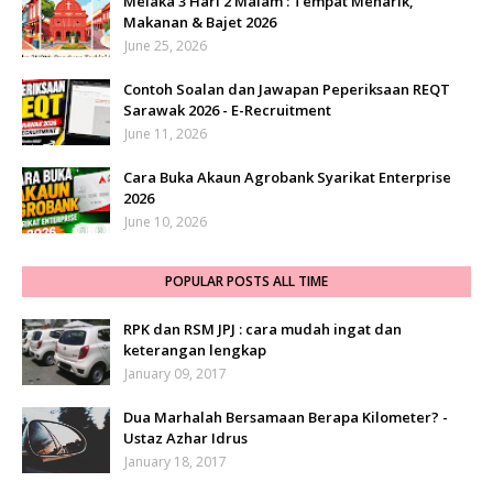
Melaka 3 Hari 2 Malam : Tempat Menarik,
Makanan & Bajet 2026
June 25, 2026
Contoh Soalan dan Jawapan Peperiksaan REQT
Sarawak 2026 - E-Recruitment
June 11, 2026
Cara Buka Akaun Agrobank Syarikat Enterprise
2026
June 10, 2026
POPULAR POSTS ALL TIME
RPK dan RSM JPJ : cara mudah ingat dan
keterangan lengkap
January 09, 2017
Dua Marhalah Bersamaan Berapa Kilometer? -
Ustaz Azhar Idrus
January 18, 2017