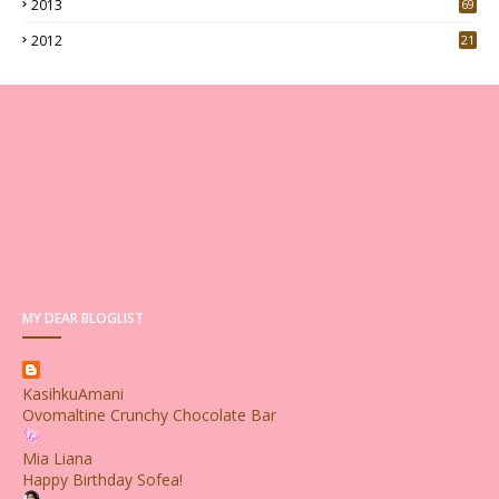
2013
69
2012
21
MY DEAR BLOGLIST
KasihkuAmani
Ovomaltine Crunchy Chocolate Bar
Mia Liana
Happy Birthday Sofea!