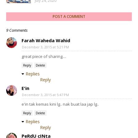
July 24, 2020
POST A COMMENT
9 Comments
Farah Waheda Wahid
December 3, 2015 at 5:21 PM
great piece of sharing....
Reply
Delete
Replies
Reply
E'in
December 3, 2015 at 5:47 PM
e'in tak kemas kini lg.. nak buat laa jap lg..
Reply
Delete
Replies
Reply
PeRdU cINta