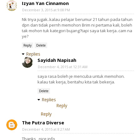
Izyan Yan Cinnamon
December 3, 2015 at 9:08 PM
Nk tnya jugak..kalau pelajar berumur 21 tahun pada tahun
dpn dan tidak pernh memohon Brim ni pertama kali, boleh
tak mohon tuk kategori bujang?tapi saya tak kerja..cam na
ye?
Reply
Delete
Replies
Sayidah Napisah
December 4, 2015 at 12:31 AM
saya rasa boleh je mencuba untuk memohon.
kalau tak kerja, beritahu kita tak bekerja.
Delete
Replies
Reply
Reply
The Putra Diverse
December 4, 2015 at 8:27 AM
Thanks,,,nice info