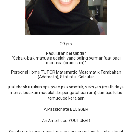
29 y/o
Rasulullah bersabda :
“Sebaik-baik manusia adalah yang paling bermanfaat bagi
manusia (orang lain)”
Personal Home TUTOR Matematik, Matematik Tambahan
(Addmath), Statistik, Calculus
jual ebook rujukan spa psee psikometrik, seksyen (math daya
menyelesaikan masalah, bi, pengetahuan am) dan tips lulus
temuduga kerajaan
A Passionate BLOGGER
An Ambitious YOUTUBER
Segala pertanyaan, paid review, sponsored posts, advertorial,