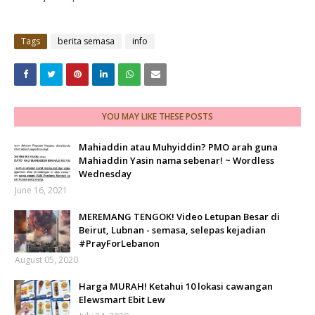
Tags
berita semasa
info
YOU MAY LIKE THESE POSTS
Mahiaddin atau Muhyiddin? PMO arah guna
Mahiaddin Yasin nama sebenar! ~ Wordless
Wednesday
June 16, 2021
MEREMANG TENGOK! Video Letupan Besar di
Beirut, Lubnan - semasa, selepas kejadian
#PrayForLebanon
August 05, 2020
Harga MURAH! Ketahui 10 lokasi cawangan
Elewsmart Ebit Lew