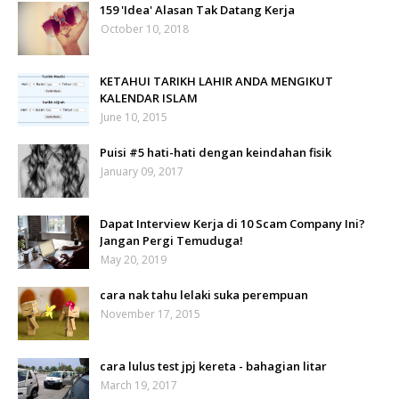
159 'Idea' Alasan Tak Datang Kerja
October 10, 2018
KETAHUI TARIKH LAHIR ANDA MENGIKUT
KALENDAR ISLAM
June 10, 2015
Puisi #5 hati-hati dengan keindahan fisik
January 09, 2017
Dapat Interview Kerja di 10 Scam Company Ini?
Jangan Pergi Temuduga!
May 20, 2019
cara nak tahu lelaki suka perempuan
November 17, 2015
cara lulus test jpj kereta - bahagian litar
March 19, 2017