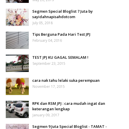
Segmen Special Bloglist 7 Juta by
sayidahnapisahdotcom
July 05, 2018
Tips Berguna Pada Hari Test JPJ
February 04, 2016
TEST JPJ KU GAGAL SEMALAM !
September 23, 2015
cara nak tahu lelaki suka perempuan
November 17, 2015
RPK dan RSM JPJ : cara mudah ingat dan
keterangan lengkap
January 09, 2017
Segmen 9 Juta Special Bloglist - TAMAT -