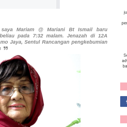
j
pe
u saya Mariam @ Mariani Bt Ismail baru
beliau pada 7:32 malam. Jenazah di 12A
smo Jaya, Sentul Rancangan pengkebumian
a
S
adv
ba