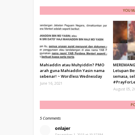
YOU MA
Mahiaddin atau Muhyiddin? PMO
MEREMANG 
arah guna Mahiaddin Yasin nama
Letupan Bes
sebenar! ~ Wordless Wednesday
semasa, se
#PrayForL
June 16, 2021
August 05, 
P
5 Comments
onlajer
December 1, 2015 at 10:37 PM