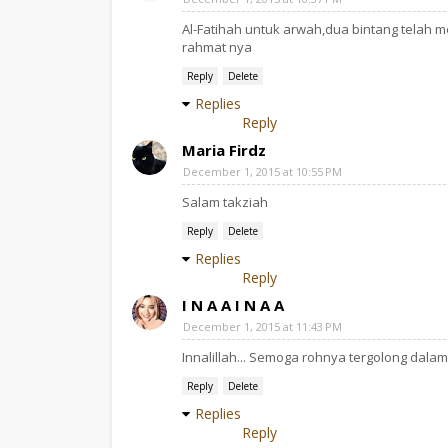
Al-Fatihah untuk arwah,dua bintang telah m
rahmat nya
Reply
Delete
Replies
Reply
Maria Firdz
December 1, 2015 at 10:55 PM
Salam takziah
Reply
Delete
Replies
Reply
I N A A I N A A
December 1, 2015 at 11:43 PM
Innalillah... Semoga rohnya tergolong dala
Reply
Delete
Replies
Reply