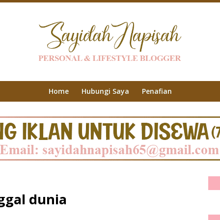
Home
Hubungi Saya
Penafian
ggal dunia