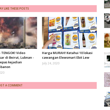
Y LIKE THESE POSTS
TENGOK! Video
Harga MURAH! Ketahui 10 lokasi
ar di Beirut, Lubnan -
cawangan Elewsmart Ebit Lew
lepas kejadian
July 24, 2020
ebanon
2020
OST A COMMENT