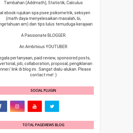
Tambahan (Addmath), Statistik, Calculus
ual ebook rujukan spa psee psikometrik, seksyen
(math daya menyelesaikan masalah, bi,
ngetahuan am) dan tips lulus temuduga kerajaan
A Passionate BLOGGER
An Ambitious YOUTUBER
egala pertanyaan, paid review, sponsored posts,
ertorial, job, collaboration, proposal, pengiklanan
nner/ link di blog ini.. Sangat dialu-alukan. Please
contact me! :)
SOCIAL PLUGIN
TOTAL PAGEVIEWS BLOG