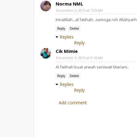
Norma NML
December 2, 2015 at 7:25 AM
Innalillah...al fatihah...semoga roh Allahy
Reply
Delete
Replies
Reply
Cik Mimie
December 3, 2015 at 9:16 AM
Al fatihah buat arwah seniwati Mariani..
Reply
Delete
Replies
Reply
Add comment