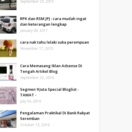
September 23, 2015
RPK dan RSM JPJ : cara mudah ingat
dan keterangan lengkap
January 09, 2017
cara nak tahu lelaki suka perempuan
November 17, 2015
Cara Memasang Iklan Adsense Di
Tengah Artikel Blog
September 22, 2016
Segmen 9 Juta Special Bloglist -
TAMAT -
July 04, 2019
Pengalaman Praktikal Di Bank Rakyat
Seremban
October 13, 2016