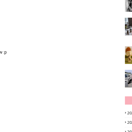
w :p
20
20
20