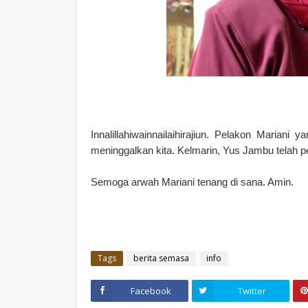
Innalillahiwainnailaihirajiun. Pelakon Mariani 
meninggalkan kita. Kelmarin, Yus Jambu telah per
Semoga arwah Mariani tenang di sana. Amin.
Tags
berita semasa
info
Facebook
Twitter