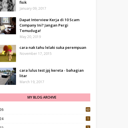
fisik
January 09, 2017
Dapat Interview Kerja di 10 Scam
Company Ini? Jangan Pergi
Temuduga!
May 20, 2019
cara nak tahu lelaki suka perempuan
November 17, 2015
cara lulus test jpj kereta - bahagian
litar
March 19, 2017
MY BLOG ARCHIVE
26
63
24
1
22
2