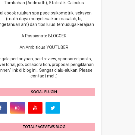
Tambahan (Addmath), Statistik, Calculus
ual ebook rujukan spa psee psikometrik, seksyen
(math daya menyelesaikan masalah, bi,
ngetahuan am) dan tips lulus temuduga kerajaan
A Passionate BLOGGER
An Ambitious YOUTUBER
egala pertanyaan, paid review, sponsored posts,
ertorial, job, collaboration, proposal, pengiklanan
nner/ link di blog ini.. Sangat dialu-alukan. Please
contact me! :)
SOCIAL PLUGIN
TOTAL PAGEVIEWS BLOG