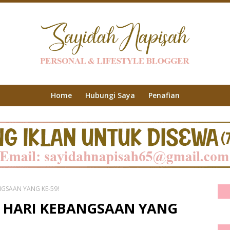
Home
Hubungi Saya
Penafian
NGSAAN YANG KE-59!
T HARI KEBANGSAAN YANG