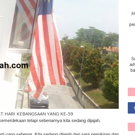
j
pe
S
adv
ba
AT HARI KEBANGSAAN YANG KE-59
kemerdekaan tetapi sebenarnya kita sedang dijajah.
ti yang sebenar. Kita sedang dijajah dari segi pemikiran dan