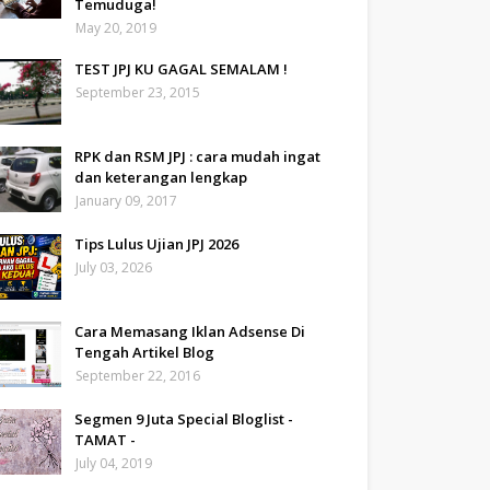
Temuduga!
May 20, 2019
TEST JPJ KU GAGAL SEMALAM !
September 23, 2015
RPK dan RSM JPJ : cara mudah ingat
dan keterangan lengkap
January 09, 2017
Tips Lulus Ujian JPJ 2026
July 03, 2026
Cara Memasang Iklan Adsense Di
Tengah Artikel Blog
September 22, 2016
Segmen 9 Juta Special Bloglist -
TAMAT -
July 04, 2019