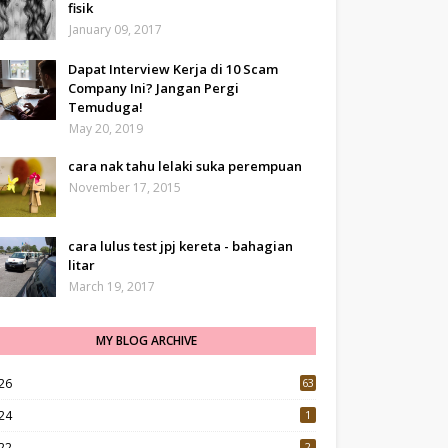
fisik
January 09, 2017
Dapat Interview Kerja di 10 Scam
Company Ini? Jangan Pergi
Temuduga!
May 20, 2019
cara nak tahu lelaki suka perempuan
November 17, 2015
cara lulus test jpj kereta - bahagian
litar
March 19, 2017
MY BLOG ARCHIVE
26
63
24
1
22
2