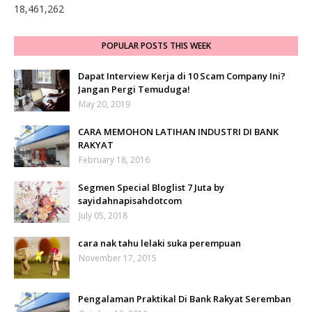
18,461,262
POPULAR POSTS THIS WEEK
Dapat Interview Kerja di 10 Scam Company Ini?
Jangan Pergi Temuduga!
May 20, 2019
CARA MEMOHON LATIHAN INDUSTRI DI BANK
RAKYAT
February 18, 2016
Segmen Special Bloglist 7 Juta by
sayidahnapisahdotcom
July 05, 2018
cara nak tahu lelaki suka perempuan
November 17, 2015
Pengalaman Praktikal Di Bank Rakyat Seremban