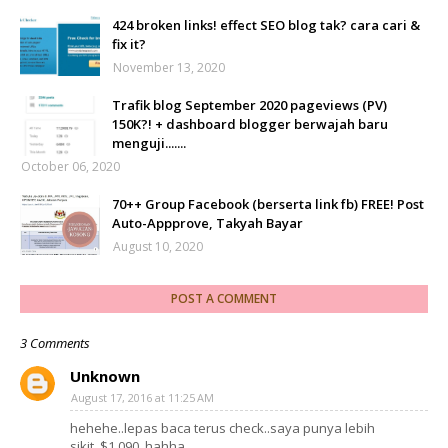
424 broken links! effect SEO blog tak? cara cari &
fix it?
November 13, 2020
Trafik blog September 2020 pageviews (PV)
150K?! + dashboard blogger berwajah baru
menguji.......
October 06, 2020
70++ Group Facebook (berserta link fb) FREE! Post
Auto-Appprove, Takyah Bayar
August 10, 2020
POST A COMMENT
3 Comments
Unknown
August 17, 2016 at 11:25 AM
hehehe..lepas baca terus check..saya punya lebih
sikit..$1,090..hahha