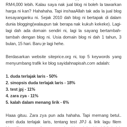
RM4,000 lebih. Kalau saya nak jual blog ni boleh la tawarkan
harga ni kan? Hahahaha. Tapi inshaaAllah tak ada la jual blog
kesayanganku ni. Sejak 2010 dah blog ni bertapak di dalam
dunia blogging(walaupun tak berapa nak kukuh kekeke). Lagi-
lagi dah ada domain sendiri ni, lagi la sayang bertambah-
tambah dengan blog ni. Usia domain blog ni dah 1 tahun, 3
bulan, 15 hari. Baru je lagi hehe.
Berdasarkan website siteprice.org ni, top 5 keywords yang
menyumbang trafik ke blog sayidahnapisah.com adalah:
1. duda terlajak laris - 50%
2. sinopsis duda terlajak laris - 18%
3. test jpj - 11%
4. zara zya - 11%
5. kalah dalam menang lirik - 6%
Haaa gituu. Zara zya pun ada hahaha. Tapi memang betul..
entri duda terlajak laris, tentang test JPJ & lirik lagu filem