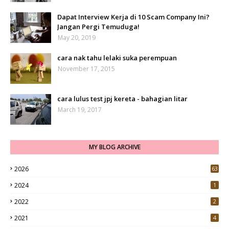
Dapat Interview Kerja di 10 Scam Company Ini?
Jangan Pergi Temuduga!
May 20, 2019
cara nak tahu lelaki suka perempuan
November 17, 2015
cara lulus test jpj kereta - bahagian litar
March 19, 2017
MY BLOG ARCHIVE
2026
63
2024
1
2022
2
2021
4