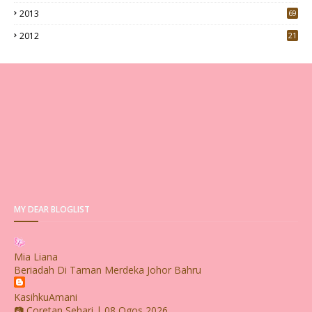
2013
69
2012
21
MY DEAR BLOGLIST
Mia Liana
Beriadah Di Taman Merdeka Johor Bahru
KasihkuAmani
📷 Coretan Sehari | 08 Ogos 2026