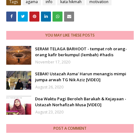
Tags
agama
info
kata hikmah
motivation
YOU MAY LIKE THESE POSTS
SERAM TELAGA BARHOOT - tempat roh orang-
orang kafir berkumpul (lembah) #hadis
November 17, 2020
SEBAK! Ustazah Asma' Harun menangis mimpi
jumpa arwah TG Nik Aziz [VIDEO]
August 26, 2020
Doa Waktu Pagi Beroleh Barakah & Kejayaan -
Ustazah Norhafizah Musa [VIDEO]
August 23, 2020
POST A COMMENT