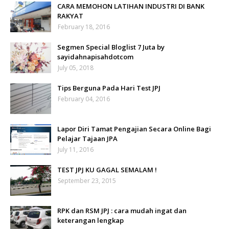
CARA MEMOHON LATIHAN INDUSTRI DI BANK
RAKYAT
February 18, 2016
Segmen Special Bloglist 7 Juta by
sayidahnapisahdotcom
July 05, 2018
Tips Berguna Pada Hari Test JPJ
February 04, 2016
Lapor Diri Tamat Pengajian Secara Online Bagi
Pelajar Tajaan JPA
July 11, 2016
TEST JPJ KU GAGAL SEMALAM !
September 23, 2015
RPK dan RSM JPJ : cara mudah ingat dan
keterangan lengkap