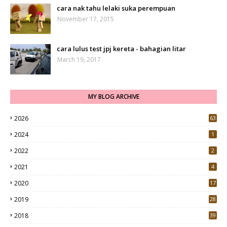
cara nak tahu lelaki suka perempuan
November 17, 2015
cara lulus test jpj kereta - bahagian litar
March 19, 2017
MY BLOG ARCHIVE
2026
63
2024
1
2022
2
2021
4
2020
17
7
2019
28
3
2018
39
9