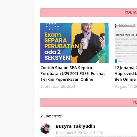
YOU MA
Contoh Soalan SPA Separa
12 Jenama
Perubatan U29 2021 PSEE, Format
Approved b
Terkini Peperiksaan Online
Beli Online
September 20, 2021
August 17, 
P
2 Comments
Busyra Takiyudin
December 8, 2016 at 4:21 PM