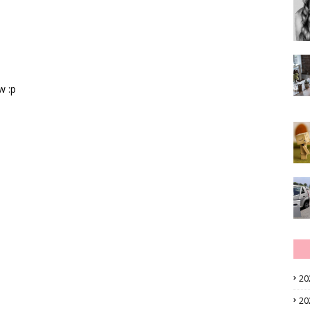
w :p
20
20