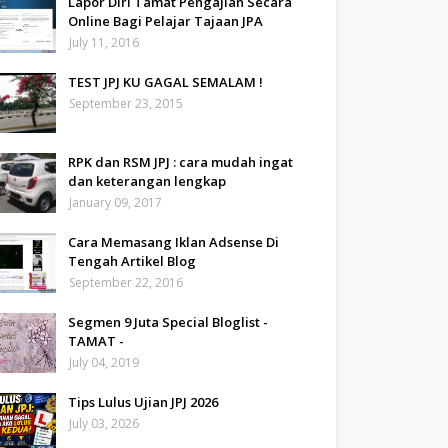
Lapor Diri Tamat Pengajian Secara
Online Bagi Pelajar Tajaan JPA
July 11, 2016
TEST JPJ KU GAGAL SEMALAM !
September 23, 2015
RPK dan RSM JPJ : cara mudah ingat
dan keterangan lengkap
January 09, 2017
Cara Memasang Iklan Adsense Di
Tengah Artikel Blog
September 22, 2016
Segmen 9 Juta Special Bloglist -
TAMAT -
July 04, 2019
Tips Lulus Ujian JPJ 2026
July 03, 2026