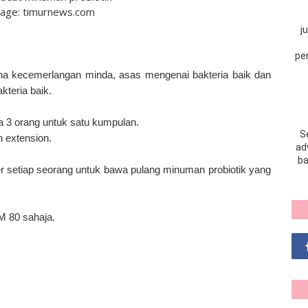
mage: timurnews.com
j
pe
a kecemerlangan minda, asas mengenai bakteria baik dan
kteria baik.
da 3 orang untuk satu kumpulan.
S
 extension.
adv
ba
ter setiap seorang untuk bawa pulang minuman probiotik yang
M 80 sahaja.