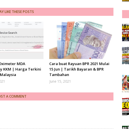
Y LIKE THESE POSTS
 Oximeter MDA
Cara buat Rayuan BPR 2021 Mulai
y KKM | Harga Terkini
15 Jun | Tarikh Bayaran & BPR
 Malaysia
Tambahan
2021
June 15, 2021
OST A COMMENT