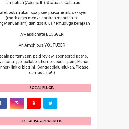
Tambahan (Addmath), Statistik, Calculus
ual ebook rujukan spa psee psikometrik, seksyen
(math daya menyelesaikan masalah, bi,
ngetahuan am) dan tips lulus temuduga kerajaan
A Passionate BLOGGER
An Ambitious YOUTUBER
egala pertanyaan, paid review, sponsored posts,
ertorial, job, collaboration, proposal, pengiklanan
nner/ link di blog ini.. Sangat dialu-alukan. Please
contact me! :)
SOCIAL PLUGIN
TOTAL PAGEVIEWS BLOG