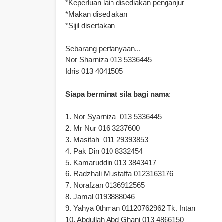
*Keperluan lain disediakan penganjur
*Makan disediakan
*Sijil disertakan
Sebarang pertanyaan...
Nor Sharniza 013 5336445
Idris 013 4041505
Siapa berminat sila bagi nama
:
1. Nor Syarniza 013 5336445
2. Mr Nur 016 3237600
3. Masitah 011 29393853
4. Pak Din 010 8332454
5. Kamaruddin 013 3843417
6. Radzhali Mustaffa 0123163176
7. Norafzan 0136912565
8. Jamal 0193888046
9. Yahya 0thman 01120762962 Tk. Intan
10. Abdullah Abd Ghani 013 4866150