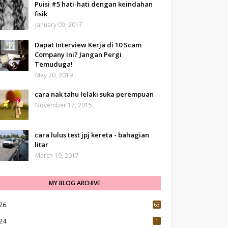
Puisi #5 hati-hati dengan keindahan
fisik
January 09, 2017
Dapat Interview Kerja di 10 Scam
Company Ini? Jangan Pergi
Temuduga!
May 20, 2019
cara nak tahu lelaki suka perempuan
November 17, 2015
cara lulus test jpj kereta - bahagian
litar
March 19, 2017
MY BLOG ARCHIVE
26
63
24
1