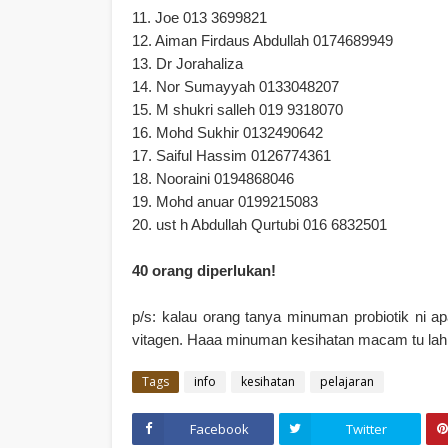
11. Joe 013 3699821
12. Aiman Firdaus Abdullah 0174689949
13. Dr Jorahaliza
14. Nor Sumayyah 0133048207
15. M shukri salleh 019 9318070
16. Mohd Sukhir 0132490642
17. Saiful Hassim 0126774361
18. Nooraini 0194868046
19. Mohd anuar 0199215083
20. ust h Abdullah Qurtubi 016 6832501
40 orang diperlukan!
p/s: kalau orang tanya minuman probiotik ni a
vitagen. Haaa minuman kesihatan macam tu lah
Tags
info
kesihatan
pelajaran
Facebook
Twitter