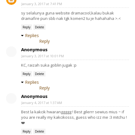
January 3, 2017 at 7:41 PM
sy selalunya guna website dramacool,kalau bukak
dramafire pun sbb nak tgk komen2 tu je hahahaha >.<
Reply
Delete
Replies
Reply
Anonymous
January 3, 2017 at 10:01 PM
KC, raizah suka goblin jugak :p
Reply
Delete
Replies
Reply
Anonymous
January 4, 2017 at 1:37 AM
Best la kakcik hwaranggggg ! Best gilerrr sewius mius ~ if
you are really my kakcikosss, guess who izz me :3 mitchu !
❤️
Reply
Delete