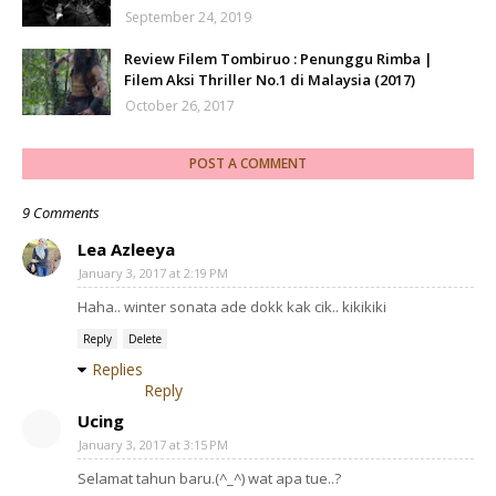
September 24, 2019
Review Filem Tombiruo : Penunggu Rimba |
Filem Aksi Thriller No.1 di Malaysia (2017)
October 26, 2017
POST A COMMENT
9 Comments
Lea Azleeya
January 3, 2017 at 2:19 PM
Haha.. winter sonata ade dokk kak cik.. kikikiki
Reply
Delete
Replies
Reply
Ucing
January 3, 2017 at 3:15 PM
Selamat tahun baru.(^_^) wat apa tue..?