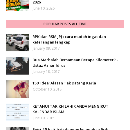
2026
June 10, 2026
POPULAR POSTS ALL TIME
RPK dan RSM JPJ : cara mudah ingat dan
keterangan lengkap
January 09, 2017
Dua Marhalah Bersamaan Berapa Kilometer? -
Ustaz Azhar Idrus
January 18, 2017
159 'Idea' Alasan Tak Datang Kerja
October 10, 2018
KETAHUI TARIKH LAHIR ANDA MENGIKUT
KALENDAR ISLAM
June 10, 2015
Puisi #5 hati-hati dengan keindahan fisik