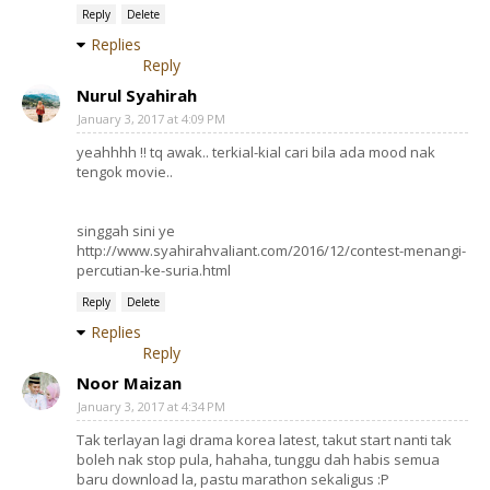
Reply
Delete
Replies
Reply
Nurul Syahirah
January 3, 2017 at 4:09 PM
yeahhhh !! tq awak.. terkial-kial cari bila ada mood nak
tengok movie..
singgah sini ye
http://www.syahirahvaliant.com/2016/12/contest-menangi-
percutian-ke-suria.html
Reply
Delete
Replies
Reply
Noor Maizan
January 3, 2017 at 4:34 PM
Tak terlayan lagi drama korea latest, takut start nanti tak
boleh nak stop pula, hahaha, tunggu dah habis semua
baru download la, pastu marathon sekaligus :P