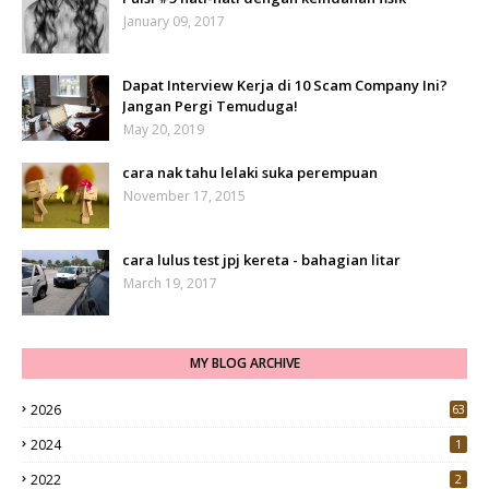
January 09, 2017
Dapat Interview Kerja di 10 Scam Company Ini?
Jangan Pergi Temuduga!
May 20, 2019
cara nak tahu lelaki suka perempuan
November 17, 2015
cara lulus test jpj kereta - bahagian litar
March 19, 2017
MY BLOG ARCHIVE
2026
63
2024
1
2022
2