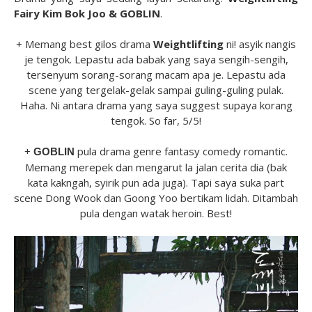
Fairy Kim Bok Joo & GOBLIN
.
+ Memang best gilos drama
Weightlifting
ni! asyik nangis
je tengok. Lepastu ada babak yang saya sengih-sengih,
tersenyum sorang-sorang macam apa je. Lepastu ada
scene yang tergelak-gelak sampai guling-guling pulak.
Haha. Ni antara drama yang saya suggest supaya korang
tengok. So far, 5/5!
+
pula drama genre fantasy comedy romantic.
GOBLIN
Memang merepek dan mengarut la jalan cerita dia (bak
kata kakngah, syirik pun ada juga). Tapi saya suka part
scene Dong Wook dan Goong Yoo bertikam lidah. Ditambah
pula dengan watak heroin. Best!