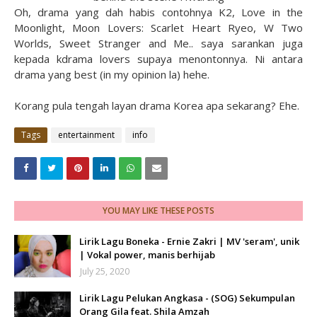
Oh, drama yang dah habis contohnya K2, Love in the
Moonlight, Moon Lovers: Scarlet Heart Ryeo, W Two
Worlds, Sweet Stranger and Me.. saya sarankan juga
kepada kdrama lovers supaya menontonnya. Ni antara
drama yang best (in my opinion la) hehe.
Korang pula tengah layan drama Korea apa sekarang? Ehe.
Tags
entertainment
info
YOU MAY LIKE THESE POSTS
Lirik Lagu Boneka - Ernie Zakri | MV 'seram', unik
| Vokal power, manis berhijab
July 25, 2020
Lirik Lagu Pelukan Angkasa - (SOG) Sekumpulan
Orang Gila feat. Shila Amzah