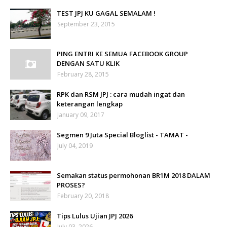
TEST JPJ KU GAGAL SEMALAM !
September 23, 2015
PING ENTRI KE SEMUA FACEBOOK GROUP
DENGAN SATU KLIK
February 28, 2015
RPK dan RSM JPJ : cara mudah ingat dan
keterangan lengkap
January 09, 2017
Segmen 9 Juta Special Bloglist - TAMAT -
July 04, 2019
Semakan status permohonan BR1M 2018 DALAM
PROSES?
February 20, 2018
Tips Lulus Ujian JPJ 2026
July 03, 2026