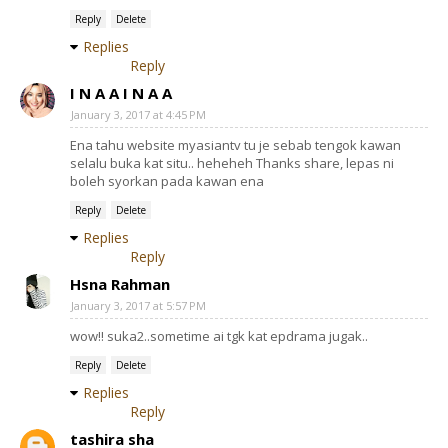
Reply
Delete
Replies
Reply
I N A A I N A A
January 3, 2017 at 4:45 PM
Ena tahu website myasiantv tu je sebab tengok kawan
selalu buka kat situ.. heheheh Thanks share, lepas ni
boleh syorkan pada kawan ena
Reply
Delete
Replies
Reply
Hsna Rahman
January 3, 2017 at 5:57 PM
wow!! suka2..sometime ai tgk kat epdrama jugak..
Reply
Delete
Replies
Reply
tashira sha