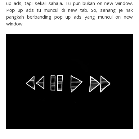
up ads, tapi sekali sahaja. Tu pun bukan on new window.
Pop up ads tu muncul di new tab. So, senang je nak
pangkah berbanding pop up ads yang muncul on new
window.