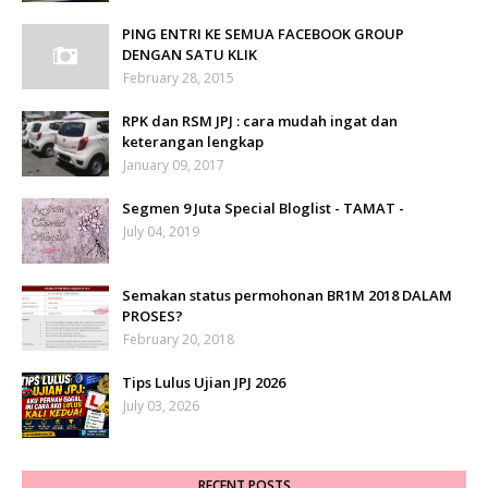
PING ENTRI KE SEMUA FACEBOOK GROUP
DENGAN SATU KLIK
February 28, 2015
RPK dan RSM JPJ : cara mudah ingat dan
keterangan lengkap
January 09, 2017
Segmen 9 Juta Special Bloglist - TAMAT -
July 04, 2019
Semakan status permohonan BR1M 2018 DALAM
PROSES?
February 20, 2018
Tips Lulus Ujian JPJ 2026
July 03, 2026
RECENT POSTS