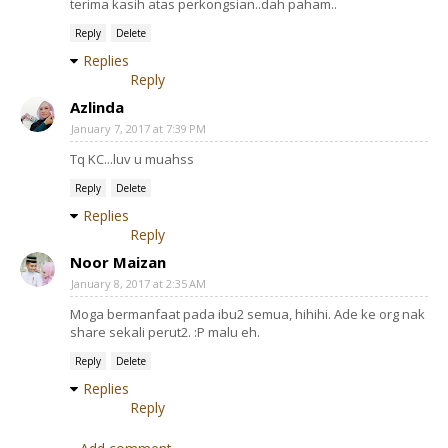
terima kasih atas perkongsian..dah paham..
Reply
Delete
Replies
Reply
Azlinda
January 7, 2017 at 7:39 PM
Tq KC...luv u muahss
Reply
Delete
Replies
Reply
Noor Maizan
January 8, 2017 at 2:35 AM
Moga bermanfaat pada ibu2 semua, hihihi. Ade ke org nak
share sekali perut2. :P malu eh.
Reply
Delete
Replies
Reply