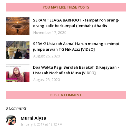
YOU MAY LIKE THESE POSTS
SERAM TELAGA BARHOOT - tempat roh orang-
orang kafir berkumpul (lembah) #hadis
November 17, 2020
SEBAK! Ustazah Asma' Harun menangis mimpi
jumpa arwah TG Nik Aziz [VIDEO]
August 26, 2020
Doa Waktu Pagi Beroleh Barakah & Kejayaan -
Ustazah Norhafizah Musa [VIDEO]
August 23, 2020
POST A COMMENT
3 Comments
Murni Alysa
January 7, 2017 at 12:12 PM