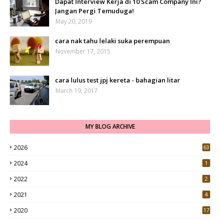
Dapat Interview Kerja di 10 Scam Company Ini?
Jangan Pergi Temuduga!
May 20, 2019
cara nak tahu lelaki suka perempuan
November 17, 2015
cara lulus test jpj kereta - bahagian litar
March 19, 2017
MY BLOG ARCHIVE
2026
63
2024
1
2022
2
2021
4
2020
17
7