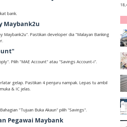
18,
 kat bank.
by Maybank2u
by Maybank2u". Pastikan developer dia "Malayan Banking
r.
ount"
ly". Pilih "MAE Account" atau "Savings Account-i".
latar gelap. Pastikan 4 penjuru nampak. Lepas tu ambil
muka & IC jelas.
 Bahagian "Tujuan Buka Akaun" pilih "Savings".
ngan Pegawai Maybank