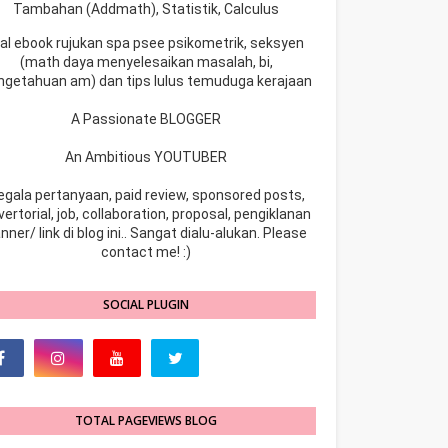
Tambahan (Addmath), Statistik, Calculus
ual ebook rujukan spa psee psikometrik, seksyen
(math daya menyelesaikan masalah, bi,
ngetahuan am) dan tips lulus temuduga kerajaan
A Passionate BLOGGER
An Ambitious YOUTUBER
egala pertanyaan, paid review, sponsored posts,
ertorial, job, collaboration, proposal, pengiklanan
nner/ link di blog ini.. Sangat dialu-alukan. Please
contact me! :)
SOCIAL PLUGIN
TOTAL PAGEVIEWS BLOG