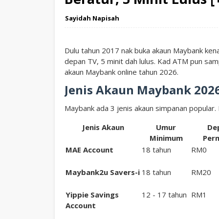
Sayidah Napisah
Dulu tahun 2017 nak buka akaun Maybank kena 
depan TV, 5 minit dah lulus. Kad ATM pun samp
akaun Maybank online tahun 2026.
Jenis Akaun Maybank 2026:
Maybank ada 3 jenis akaun simpanan popular. Pi
Jenis Akaun
Umur
De
Minimum
Per
MAE Account
18 tahun
RM0
Maybank2u Savers-i
18 tahun
RM20
Yippie Savings
12 - 17 tahun
RM1
Account