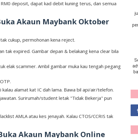
RM0 deposit, dapat kad debit kuning terus, dan semua
j
Buka Akaun Maybank Oktober
pe
u tak cukup, permohonan kena reject.
kan tak expired. Gambar depan & belakang kena clear bila
S
Untuk elak scammer. Ambil gambar muka kau tengah pegang
adv
ba
/OTP.
ti kalau alamat kat IC dah lama. Bawa bil api/air/telefon.
, jawatan. Surirumah/student letak "Tidak Bekerja" pun
lacklist AMLA atau kes jenayah. Kalau CTOS/CCRIS tak
 Buka Akaun Maybank Online