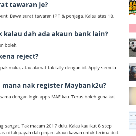
rat tawaran je?
ount. Bawa surat tawaran IPT & penjaga. Kalau atas 18,
 kalau dah ada akaun bank lain?
un boleh.
ena reject?
pak muka, atau alamat tak tally dengan bil. Apply semula
m mana nak register Maybank2u?
ama dengan login apps MAE kau. Terus boleh guna kat
 sangat. Tak macam 2017 dulu. Kalau kau ikut 8 step
pas ni tak payah dah pinjam akaun kawan untuk terima duit.