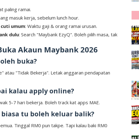
at paling ramai.
rang masuk kerja, sebelum lunch hour.
m cuti umum
: Waktu gaji & orang ramai urusan.
ank dulu
: Search "Maybank EzyQ". Boleh pilih masa, tak
l Buka Akaun Maybank 2026
boleh buka?
fe" atau "Tidak Bekerja". Letak anggaran pendapatan
ai kalau apply online?
ak 5-7 hari bekerja. Boleh track kat apps MAE.
biasa tu boleh keluar balik?
 semua. Tinggal RM0 pun takpe. Tapi kalau baki RM0