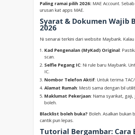
Paling ramai pilih 2026:
MAE Account. Sebab 
urusan kat apps MAE.
Syarat & Dokumen Wajib 
2026
Ni senarai terkini dari website Maybank. Kala
Kad Pengenalan (MyKad) Original
: Pasti
scan.
Selfie Pegang IC
: Ni rule baru Maybank. 
IC.
Nombor Telefon Aktif
: Untuk terima TAC
Alamat Rumah
: Mesti sama dengan bil utili
Maklumat Pekerjaan
: Nama syarikat, gaji
boleh.
Blacklist boleh buka?
Boleh. Asalkan bukan b
cantik pun lepas.
Tutorial Bergambar: Cara