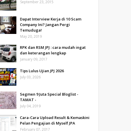
September 23, 2015
Dapat Interview Kerja di 10 Scam
Company Ini? Jangan Pergi
Temuduga!
May 20, 2019
RPK dan RSM JPJ : cara mudah ingat
dan keterangan lengkap
January 09, 2017
Tips Lulus Ujian JPJ 2026
July 03, 2026
Segmen 9 Juta Special Bloglist -
TAMAT -
July 04, 2019
Cara-Cara Upload Result & Kemaskini
Pelan Pengajian di Myself JPA
February 07, 2017