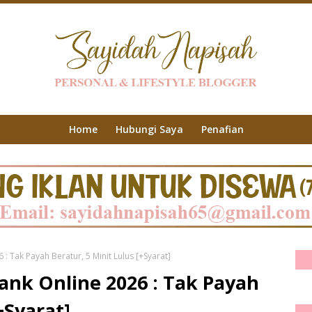
Home
Hubungi Saya
Penafian
 Tak Payah Beratur, 5 Minit Lulus [+Syarat]
nk Online 2026 : Tak Payah
+Syarat]