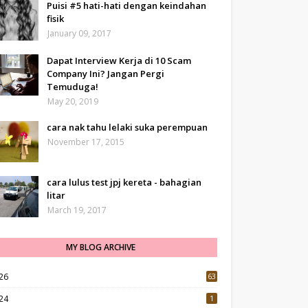
Puisi #5 hati-hati dengan keindahan
fisik
January 09, 2017
Dapat Interview Kerja di 10 Scam
Company Ini? Jangan Pergi
Temuduga!
May 20, 2019
cara nak tahu lelaki suka perempuan
November 17, 2015
cara lulus test jpj kereta - bahagian
litar
March 19, 2017
MY BLOG ARCHIVE
26
63
24
1