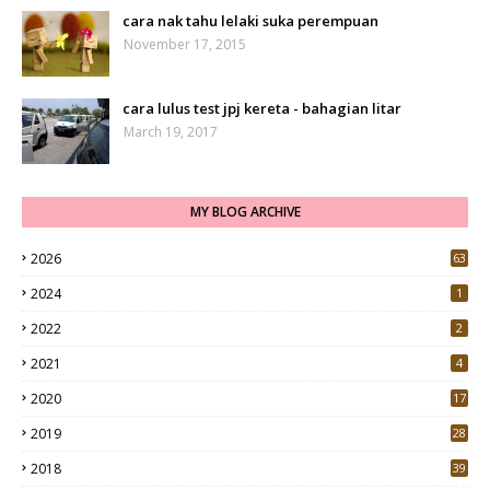
cara nak tahu lelaki suka perempuan
November 17, 2015
cara lulus test jpj kereta - bahagian litar
March 19, 2017
MY BLOG ARCHIVE
2026
63
2024
1
2022
2
2021
4
2020
17
7
2019
28
3
2018
39
9