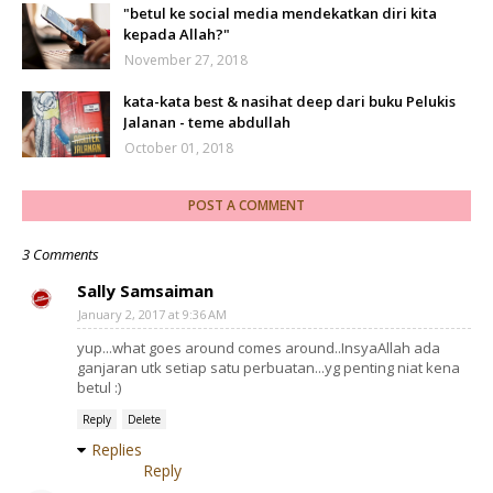
"betul ke social media mendekatkan diri kita
kepada Allah?"
November 27, 2018
kata-kata best & nasihat deep dari buku Pelukis
Jalanan - teme abdullah
October 01, 2018
POST A COMMENT
3 Comments
Sally Samsaiman
January 2, 2017 at 9:36 AM
yup...what goes around comes around..InsyaAllah ada
ganjaran utk setiap satu perbuatan...yg penting niat kena
betul :)
Reply
Delete
Replies
Reply