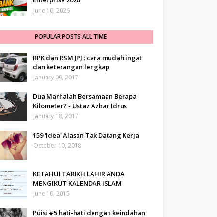
Enterprise 2026
June 10, 2026
POPULAR POSTS ALL TIME
RPK dan RSM JPJ : cara mudah ingat
dan keterangan lengkap
January 09, 2017
Dua Marhalah Bersamaan Berapa
Kilometer? - Ustaz Azhar Idrus
January 18, 2017
159 'Idea' Alasan Tak Datang Kerja
October 10, 2018
KETAHUI TARIKH LAHIR ANDA
MENGIKUT KALENDAR ISLAM
June 10, 2015
Puisi #5 hati-hati dengan keindahan