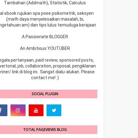
Tambahan (Addmath), Statistik, Calculus
ual ebook rujukan spa psee psikometrik, seksyen
(math daya menyelesaikan masalah, bi,
ngetahuan am) dan tips lulus temuduga kerajaan
A Passionate BLOGGER
An Ambitious YOUTUBER
egala pertanyaan, paid review, sponsored posts,
ertorial, job, collaboration, proposal, pengiklanan
nner/ link di blog ini.. Sangat dialu-alukan. Please
contact me! :)
SOCIAL PLUGIN
TOTAL PAGEVIEWS BLOG