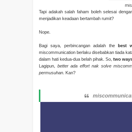
mis
Tapi adakah salah faham boleh selesai denga
menjadikan keadaan bertambah rumit?
Nope.
Bagi saya, perbincangan adalah the
best 
miscommunication berlaku disebabkan tiada kata
dalam hati kedua-dua belah pihak. So,
two way
Lagipun,
better ada effort nak solve miscomm
permusuhan
. Kan?
miscommunicati