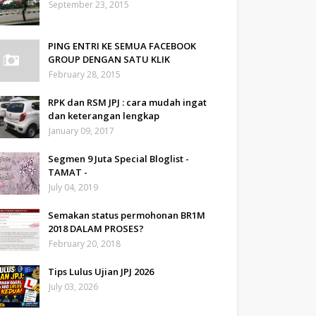
September 23, 2015
PING ENTRI KE SEMUA FACEBOOK
GROUP DENGAN SATU KLIK
February 28, 2015
RPK dan RSM JPJ : cara mudah ingat
dan keterangan lengkap
January 09, 2017
Segmen 9 Juta Special Bloglist -
TAMAT -
July 04, 2019
Semakan status permohonan BR1M
2018 DALAM PROSES?
February 20, 2018
Tips Lulus Ujian JPJ 2026
July 03, 2026