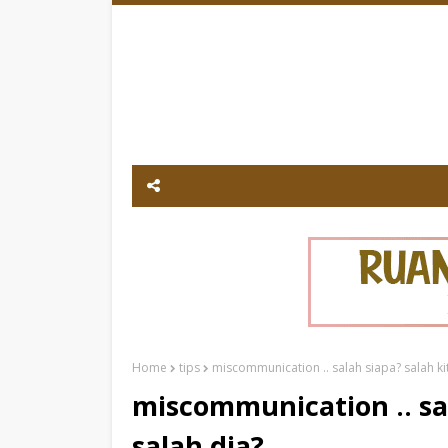
Home
tips
miscommunication .. salah siapa? salah ki
miscommunication .. sal
salah dia?