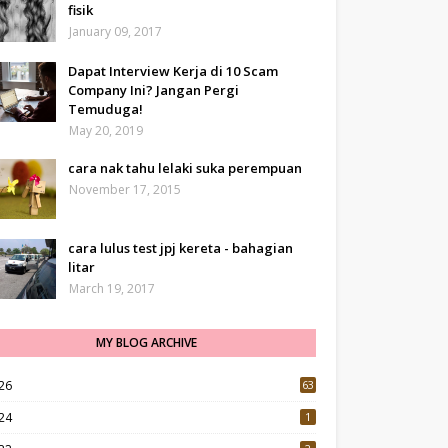
fisik
January 09, 2017
Dapat Interview Kerja di 10 Scam
Company Ini? Jangan Pergi
Temuduga!
May 20, 2019
cara nak tahu lelaki suka perempuan
November 17, 2015
cara lulus test jpj kereta - bahagian
litar
March 19, 2017
MY BLOG ARCHIVE
26
63
24
1