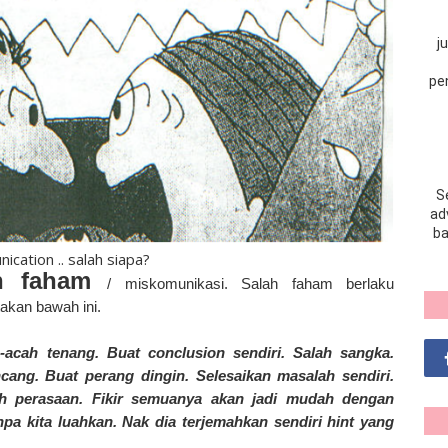
j
pe
S
adv
ba
cation .. salah siapa?
ah faham
/ miskomunikasi. Salah faham berlaku
takan bawah ini.
-acah tenang. Buat conclusion sendiri. Salah sangka.
cang. Buat perang dingin. Selesaikan masalah sendiri.
h perasaan. Fikir semuanya akan jadi mudah dengan
npa kita luahkan. Nak dia terjemahkan sendiri hint yang