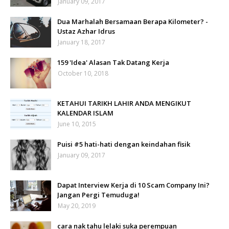
January 09, 2017
Dua Marhalah Bersamaan Berapa Kilometer? -
Ustaz Azhar Idrus
January 18, 2017
159 'Idea' Alasan Tak Datang Kerja
October 10, 2018
KETAHUI TARIKH LAHIR ANDA MENGIKUT
KALENDAR ISLAM
June 10, 2015
Puisi #5 hati-hati dengan keindahan fisik
January 09, 2017
Dapat Interview Kerja di 10 Scam Company Ini?
Jangan Pergi Temuduga!
May 20, 2019
cara nak tahu lelaki suka perempuan