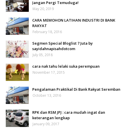
Jangan Pergi Temuduga!
May 20, 2019
CARA MEMOHON LATIHAN INDUSTRI DI BANK
RAKYAT
February 18, 2016
Segmen Special Bloglist 7 Juta by
sayidahnapisahdotcom
July 05, 2018
cara nak tahu lelaki suka perempuan
November 17, 2015
Pengalaman Praktikal Di Bank Rakyat Seremban
October 13, 2016
RPK dan RSM JPJ : cara mudah ingat dan
keterangan lengkap
January 09, 2017