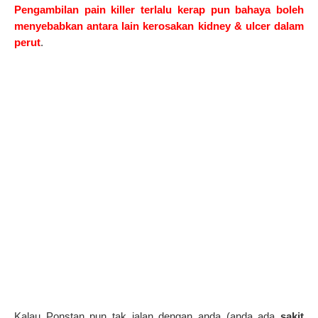
Pengambilan pain killer terlalu kerap pun bahaya boleh
menyebabkan antara lain kerosakan kidney & ulcer dalam
perut
.
Kalau Ponstan pun tak jalan dengan anda (anda ada
sakit