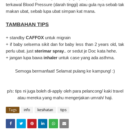
terkawal Blood Pressure (darah tinggi) atau gula nya sebab tak
makan ubat, sebab lupa ubat simpan kat mana.
TAMBAHAN TIPS
+ standby
CAFFOX
untuk migrain
+ if baby selsema sikit dan for baby less than 2 years old, tak
perlu ubat. just
sterimar spray
.. or sedut je Doc kata hehe.
+ jangan lupa bawa
inhaler
untuk case yang ada asthma.
Semoga bermanfaat! Selamat pulang ke kampung! :)
p/s: tips ni juga boleh di-apply oleh para pelancong/ kaki travel
atau mereka yang mahu mengerjakan umrah/ haji.
Tags
info
kesihatan
tips