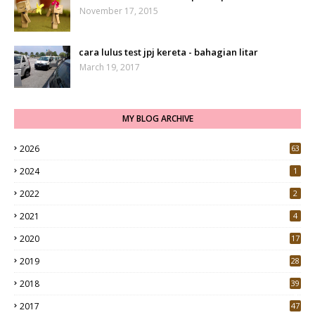
November 17, 2015
cara lulus test jpj kereta - bahagian litar
March 19, 2017
MY BLOG ARCHIVE
2026
63
2024
1
2022
2
2021
4
2020
17
7
2019
28
3
2018
39
9
2017
47