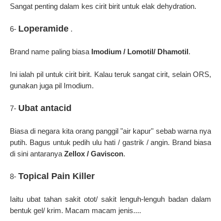
Sangat penting dalam kes cirit birit untuk elak dehydration.
Loperamide
6-
.
Brand name paling biasa
Imodium / Lomotil/ Dhamotil
.
Ini ialah pil untuk cirit birit. Kalau teruk sangat cirit, selain ORS,
gunakan juga pil Imodium.
Ubat antacid
7-
Biasa di negara kita orang panggil "air kapur" sebab warna nya
putih. Bagus untuk pedih ulu hati / gastrik / angin. Brand biasa
di sini antaranya
Zellox / Gaviscon
.
Topical Pain Killer
8-
Iaitu ubat tahan sakit otot/ sakit lenguh-lenguh badan dalam
bentuk gel/ krim. Macam macam jenis....