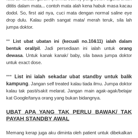
dititis dalam mata... contoh mata alah kena habuk masa kacau
dodol. So, first aid nya, cuci mata dengan normal saline eye
drop dulu. Kalau pedih sangat mata/ merah teruk, sila lah
jumpa doktor.
**
List ubat ubatan ini (kecuali no.10&11) ialah dalam
bentuk oral/pil
. Jadi persediaan ini ialah untuk
orang
dewasa
. Untuk kanak kanak/ baby, sila bawa jumpa doktor
untuk exact dose.
***
List ini ialah sekadar ubat standby untuk balik
kampung
. Jangan self treated kalau tiada ilmu. Jumpa doktor
kalau tak pasti/sakit melarat. Jangan main agak-agak/belajar
kat Google/tanya orang yang bukan bidangnya.
UBAT APA YANG TAK PERLU BAWAK/ TAK
PAYAH STANDBY AWAL
Memang kerap juga aku diminta oleh patient untuk dibekalkan