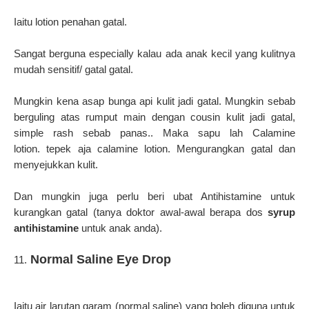
Iaitu lotion penahan gatal.
Sangat berguna especially kalau ada anak kecil
yang kulitnya
mudah sensitif/ gatal gatal
.
Mungkin kena asap bunga api kulit jadi gatal. Mungkin sebab
berguling atas rumput main dengan cousin kulit jadi gatal,
s
imple rash sebab panas..
Maka sapu lah Calamine
lotion.
tepek aja calamine lotion. Mengurangkan gatal dan
menyejukkan kulit.
Dan mungkin juga perlu beri ubat Antihistamine untuk
kurangkan gatal (tanya doktor awal-awal berapa dos
syrup
antihistamine
untuk anak anda).
Normal Saline Eye Drop
11.
Iaitu air larutan garam (normal saline) yang boleh diguna untuk