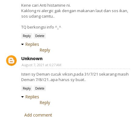
Kene cari Anti histamine ni.
Kaklong ni alergic gak dengan makanan laut dan sos ikan,
sos udang camtu..
TQ berkongsi info ^_^
Reply
Delete
Replies
Reply
Unknown
August 7, 2021 at 6:27 AM
Isteri sy Deman cucuk viksin,pada 31/7/21 sekarang masih
Deman 7/8//21..apa harus sy buat..
Reply
Delete
Replies
Reply
Add comment