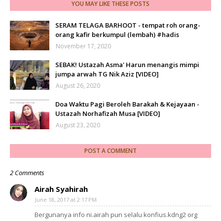
YOU MAY LIKE THESE POSTS
SERAM TELAGA BARHOOT - tempat roh orang-
orang kafir berkumpul (lembah) #hadis
November 17, 2020
SEBAK! Ustazah Asma' Harun menangis mimpi
jumpa arwah TG Nik Aziz [VIDEO]
August 26, 2020
Doa Waktu Pagi Beroleh Barakah & Kejayaan -
Ustazah Norhafizah Musa [VIDEO]
August 23, 2020
POST A COMMENT
2 Comments
Airah Syahirah
June 18, 2017 at 2:17 PM
Bergunanya info ni.airah pun selalu konfius.kdng2 org