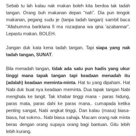
Sebab tu lah kalau nak makan boleh kita berdoa tak tadah
tangan. Orang buh makanan depan "nah". Dia pun tengok
makanan, pegang sudu je (tanpa tadah tangan) sambil baca
"Allahumma bariklana fi ma rozaqtana wa qina 'azabannar".
Lepastu makan. BOLEH.
Jangan duk kata kena tadah tangan. Tapi
siapa yang nak
tadah tangan, SUNAT
.
Bila menadah tangan,
tidak ada satu pun hadis yang ukur
tinggi mana tapak tangan tapi keadaan menadah itu
(adalah) keadaan meminta-minta
. Hat tu yang dipaham. Hat
Nabi duk buat nya keadaan meminta. Dua tapak tangan Nabi
menghala ke langit. Tak khabar tinggi mana - paras hidung,
paras mata, paras dahi ke paras mana.. cumapada ketika
penting sangat, Nabi angkat tinggi. Dan kalau (masa) biasa-
biasa, hat sokmo.. Nabi biasa sahaja. Macam orang nak minta
beras dengan orang supaya orang bagi bantuan. Gitu lebih
lebih kurang.