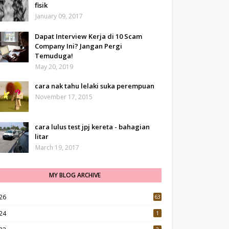
fisik
January 09, 2017
Dapat Interview Kerja di 10 Scam
Company Ini? Jangan Pergi
Temuduga!
May 20, 2019
cara nak tahu lelaki suka perempuan
November 17, 2015
cara lulus test jpj kereta - bahagian
litar
March 19, 2017
MY BLOG ARCHIVE
26
63
24
1