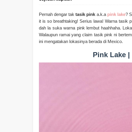
Pernah dengar tak
tasik pink
a.k.a
pink lake
? S
it is so breathtaking! Serius lawa! Warna tasik 
dah la suka warna pink lembut haahhaha. Lokas
Walaupun ramai yang claim tasik pink ni berte
ini mengatakan lokasinya berada di Mexico.
Pink Lake |