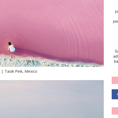
j
pe
S
adv
ba
 | Tasik Pink, Mexico