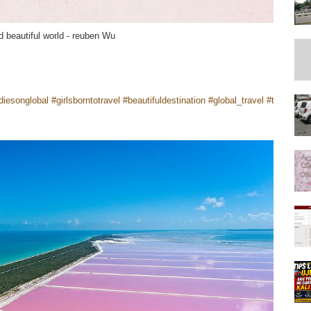
d beautiful world - reuben Wu
diesonglobal
#girlsborntotravel
#beautifuldestination
#global_travel
#travellers