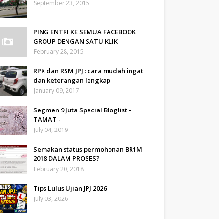
September 23, 2015
PING ENTRI KE SEMUA FACEBOOK
GROUP DENGAN SATU KLIK
February 28, 2015
RPK dan RSM JPJ : cara mudah ingat
#travelleres
#iatiporelmundo
#iatb
#igermexico
#ig_mexico
#mexico
#mexicot
dan keterangan lengkap
January 09, 2017
Segmen 9 Juta Special Bloglist -
TAMAT -
July 04, 2019
Semakan status permohonan BR1M
2018 DALAM PROSES?
February 20, 2018
Tips Lulus Ujian JPJ 2026
July 03, 2026