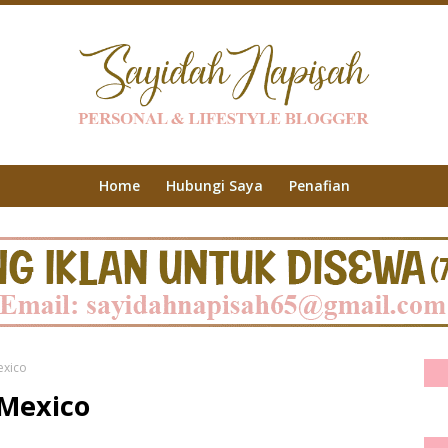
Home
Hubungi Saya
Penafian
exico
 Mexico