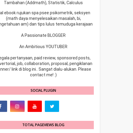
Tambahan (Addmath), Statistik, Calculus
ual ebook rujukan spa psee psikometrik, seksyen
(math daya menyelesaikan masalah, bi,
ngetahuan am) dan tips lulus temuduga kerajaan
A Passionate BLOGGER
An Ambitious YOUTUBER
egala pertanyaan, paid review, sponsored posts,
ertorial, job, collaboration, proposal, pengiklanan
nner/ link di blog ini.. Sangat dialu-alukan. Please
contact me! :)
SOCIAL PLUGIN
TOTAL PAGEVIEWS BLOG