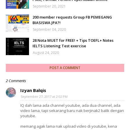
September 20, 2021
200 member requests Group FB PEMEGANG
BIASISWA JPA?!
September 04, 2020
28 Nota MUET for FREE! + Tips TOEFL+ Notes
IELTS Listening Test exercise
August 24, 2020
POST A COMMENT
2 Comments
Izyan Balqis
September 27, 2017 at 2:02 PM
IQ dah lama ada channel youtube, ada dua channel, ada
video lama, tapi sekarang baru nak berjinak2 balik dengan
youtube.
memang agak lama nak upload video di youtube, kena