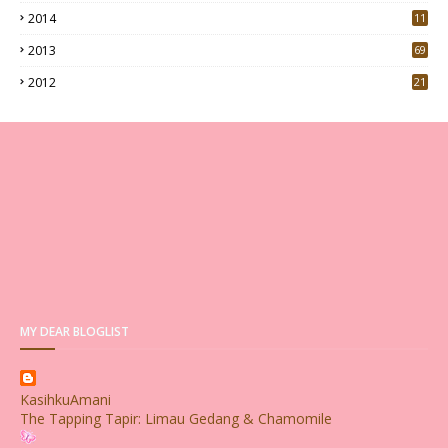
5
2014
11
2013
69
2012
21
MY DEAR BLOGLIST
KasihkuAmani
The Tapping Tapir: Limau Gedang & Chamomile