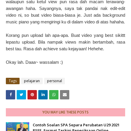
walaupun satu ketul view pun rasa dah macam terawang-
awangan haha. Sayangnya, saya tak pandai nak edit-edit
video ni, so buat video biasa-biasa je. Just ada background
music piano yang mengiringi ku di dalam video di atas hahaha.
Korang pun upload lah apa-apa. Buat video yang best sikittt
lepastu upload. Bila nampak views makin bertambah, rasa
best tau. Rasa dah achieve satu kejayaan! Hehehe.
Okay lah. Daaa~ wassalam :)
Tags
pelajaran
personal
YOU MAY LIKE THESE POSTS
Contoh Soalan SPA Separa Perubatan U29 2021
PSEE, Format Terkini Peperiksaan Online