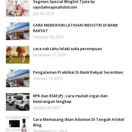
Segmen Special Bloglist 7 Juta by
sayidahnapisahdotcom
July 05, 2018
CARA MEMOHON LATIHAN INDUSTRI DI BANK
RAKYAT
February 18, 2016
cara nak tahu lelaki suka perempuan
November 17, 2015
Pengalaman Praktikal Di Bank Rakyat Seremban
October 13, 2016
RPK dan RSM JPJ : cara mudah ingat dan
keterangan lengkap
January 09, 2017
Cara Memasang Iklan Adsense Di Tengah Artikel
Blog
September 22, 2016