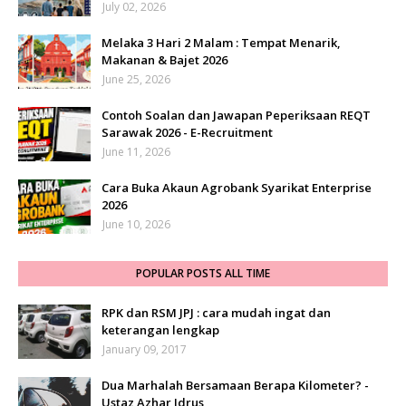
July 02, 2026
Melaka 3 Hari 2 Malam : Tempat Menarik,
Makanan & Bajet 2026
June 25, 2026
Contoh Soalan dan Jawapan Peperiksaan REQT
Sarawak 2026 - E-Recruitment
June 11, 2026
Cara Buka Akaun Agrobank Syarikat Enterprise
2026
June 10, 2026
POPULAR POSTS ALL TIME
RPK dan RSM JPJ : cara mudah ingat dan
keterangan lengkap
January 09, 2017
Dua Marhalah Bersamaan Berapa Kilometer? -
Ustaz Azhar Idrus