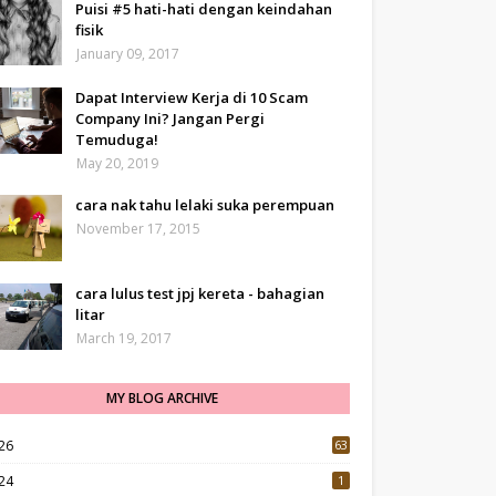
Puisi #5 hati-hati dengan keindahan
fisik
January 09, 2017
Dapat Interview Kerja di 10 Scam
Company Ini? Jangan Pergi
Temuduga!
May 20, 2019
cara nak tahu lelaki suka perempuan
November 17, 2015
cara lulus test jpj kereta - bahagian
litar
March 19, 2017
MY BLOG ARCHIVE
26
63
24
1