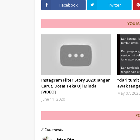
Facebook
Twitter
YOU MA
Instagram Filter Story 2020: Jangan
"dari tumit
Carut, Dosa! Teka Uji Minda
awak tenga
[VIDEO]
May 07, 202
June 11, 2020
P
2 Comments
Mrs Pip