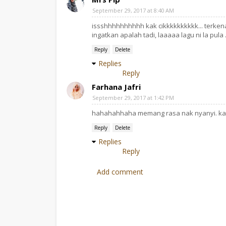
September 29, 2017 at 8:40 AM
issshhhhhhhhhh kak cikkkkkkkkkk... terkena
ingatkan apalah tadi, laaaaa lagu ni la pula .
Reply
Delete
Replies
Reply
Farhana Jafri
September 29, 2017 at 1:42 PM
hahahahhaha memang rasa nak nyanyi. kal
Reply
Delete
Replies
Reply
Add comment