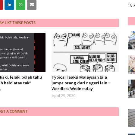
18,
Y LIKE THESE POSTS
 kaki, lelaki boleh tahu
Typical reaksi Malaysian bila
h haid atau tak"
jumpa orang dari negeri lain ~
Wordless Wednesday
0
April 29, 2020
OST A COMMENT