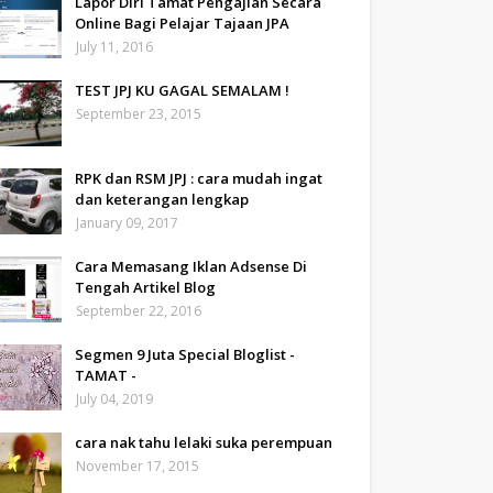
Lapor Diri Tamat Pengajian Secara
Online Bagi Pelajar Tajaan JPA
July 11, 2016
TEST JPJ KU GAGAL SEMALAM !
September 23, 2015
RPK dan RSM JPJ : cara mudah ingat
dan keterangan lengkap
January 09, 2017
Cara Memasang Iklan Adsense Di
Tengah Artikel Blog
September 22, 2016
Segmen 9 Juta Special Bloglist -
TAMAT -
July 04, 2019
cara nak tahu lelaki suka perempuan
November 17, 2015