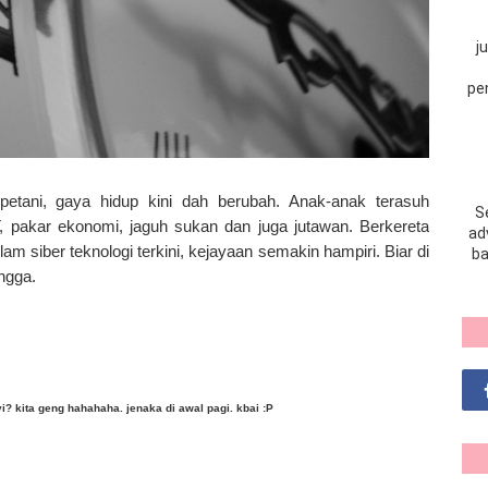
j
pe
petani, gaya hidup kini dah berubah. Anak-anak terasuh
S
IT, pakar ekonomi, jaguh sukan dan juga jutawan. Berkereta
adv
m siber teknologi terkini, kejayaan semakin hampiri. Biar di
ba
ngga.
i? kita geng hahahaha. jenaka di awal pagi. kbai :P