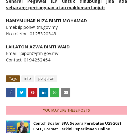
Senarai Pegawai ILP untuk dihubungi jika ada
sebarang pertanyaan atau makluman lanjut:
HAMYMUHAR NIZA BINTI MOHAMAD
Emel: ilpipoh@jtm.gov.my
No telefon: 0125320343
LAILATON AZWA BINTI WAID
Email: ilpipoh@jtm.gov.my
Contact: 0194252454
Tags
info
pelajaran
YOU MAY LIKE THESE POSTS
Contoh Soalan SPA Separa Perubatan U29 2021
PSEE, Format Terkini Peperiksaan Online