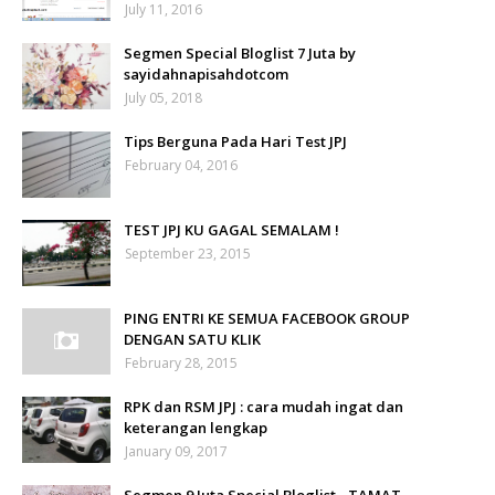
July 11, 2016
Segmen Special Bloglist 7 Juta by
sayidahnapisahdotcom
July 05, 2018
Tips Berguna Pada Hari Test JPJ
February 04, 2016
TEST JPJ KU GAGAL SEMALAM !
September 23, 2015
PING ENTRI KE SEMUA FACEBOOK GROUP
DENGAN SATU KLIK
February 28, 2015
RPK dan RSM JPJ : cara mudah ingat dan
keterangan lengkap
January 09, 2017