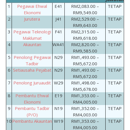
1
Pegawai Ehwal
E41
RM2,083.00 –
TETAP
Ekonomi
RM9,549.00
2
Jurutera
J41
RM2,529.00 –
TETAP
RM9,643.00
3
Pegawai Teknologi
F41
RM2,315.00 –
TETAP
Maklumat
RM9,618.00
4
Akauntan
WA41
RM2,820.00 –
TETAP
RM9,585.00
5
Penolong Pegawai
N29
RM1,493.00 –
TETAP
Tadbir
RM5,672.00
6
Setiausaha Pejabat
N29
RM1,493.00 –
TETAP
RM5,672.00
7
Penolong Juruaudit
W29
RM1,498.00 –
TETAP
RM5,678.00
8
Pembantu Ehwal
E19
RM1,353.00 –
TETAP
Ekonomi
RM4,005.00
9
Pembantu Tadbir
N19
RM1,352.00 –
TETAP
(P/O)
RM4,003.00
10
Pembantu Akauntan
W19
RM1,353.00 –
TETAP
RM4,005.00