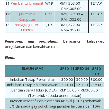
11
Pembantu Juruaudit
W19
RM1,353.00 –
TETAP
RM4,005.00
12
Juruteknik
FT19
RM1,377.00 –
TETAP
Komputer
RM4,052.00
13
Penjaga Jentera
J19
RM1,377.00 –
TETAP
Elektrik
RM4,052.00
Penetapan gaji permulaan:
Berasaskan kelayakan,
pengalaman dan kemahiran calon.
Elaun:
ELAUN (RM)
GRED 41
GRED 29
GRED
19
Imbuhan Tetap Perumahan
300.00
300.00
300.00
Imbuhan Tetap Khidmat Awam
300.00
160.00
115.00
Bantuan Sara Hidup (COLA) : RM150.00 – RM300.00
(Tertakluk kepada penempatan)
Bayaran Insentif Perkhidmatan Kritikal (BIPK) sebanyak
5% daripada gaji pokok bagi jawatan Jurutera dan 10%