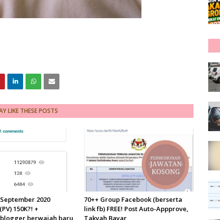
Y LIKE THESE POSTS
g September 2020
70++ Group Facebook (berserta
PV) 150K?! +
link fb) FREE! Post Auto-Appprove,
blogger berwajah baru
Takyah Bayar