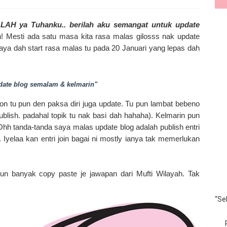
LAH ya Tuhanku.. berilah aku semangat untuk update
h! Mesti ada satu masa kita rasa malas gilosss nak update
aya dah start rasa malas tu pada 20 Januari yang lepas dah
date blog semalam & kelmarin"
on tu pun den paksa diri juga update. Tu pun lambat bebeno
lish. padahal topik tu nak basi dah hahaha). Kelmarin pun
hh tanda-tanda saya malas update blog adalah publish entri
elaa kan entri join bagai ni mostly ianya tak memerlukan
un banyak copy paste je jawapan dari Mufti Wilayah. Tak
“Se