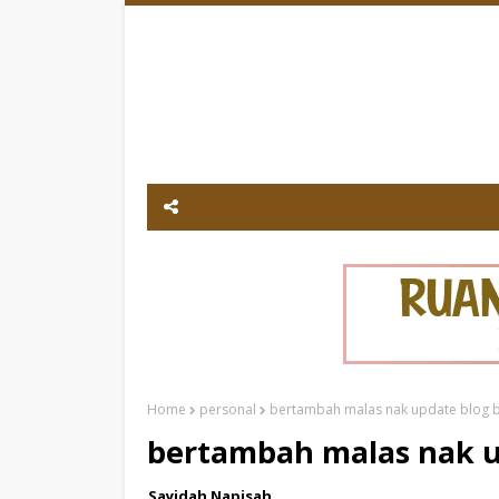
Home
personal
bertambah malas nak update blog bil
bertambah malas nak up
Sayidah Napisah