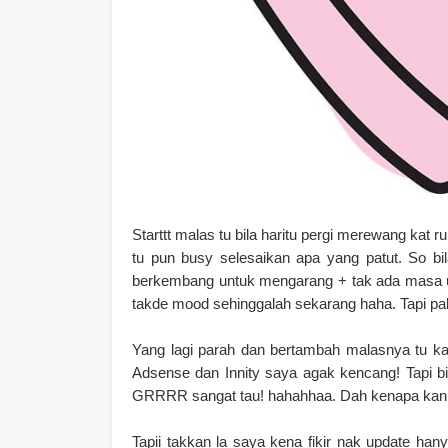
Starttt malas tu bila haritu pergi merewang kat
tu pun busy selesaikan apa yang patut. So b
berkembang untuk mengarang + tak ada masa u
takde mood sehinggalah sekarang haha. Tapi pak
Yang lagi parah dan bertambah malasnya tu kan.
Adsense dan Innity saya agak kencang! Tapi bi
GRRRR sangat tau! hahahhaa. Dah kenapa kan.
Tapii takkan la saya kena fikir nak update han