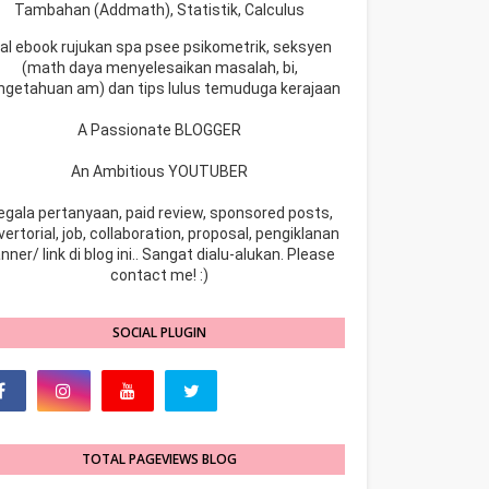
Tambahan (Addmath), Statistik, Calculus
ual ebook rujukan spa psee psikometrik, seksyen
(math daya menyelesaikan masalah, bi,
ngetahuan am) dan tips lulus temuduga kerajaan
A Passionate BLOGGER
An Ambitious YOUTUBER
egala pertanyaan, paid review, sponsored posts,
ertorial, job, collaboration, proposal, pengiklanan
nner/ link di blog ini.. Sangat dialu-alukan. Please
contact me! :)
SOCIAL PLUGIN
TOTAL PAGEVIEWS BLOG