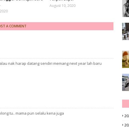
.
August 10, 2020
 2020
OST A COMMENT
alau nak harap datang sendiri memang next year lah baru
olong tu.. mama pun selalu kena juga
20
20