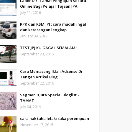
Lapor Diri Tamat Pengajian Secara
Online Bagi Pelajar Tajaan JPA
July 11, 2016
RPK dan RSM JPJ : cara mudah ingat
dan keterangan lengkap
January 09, 2017
TEST JPJ KU GAGAL SEMALAM !
September 23, 2015
Cara Memasang Iklan Adsense Di
Tengah Artikel Blog
September 22, 2016
Segmen 9 Juta Special Bloglist -
TAMAT -
July 04, 2019
cara nak tahu lelaki suka perempuan
November 17, 2015