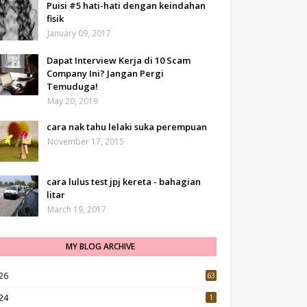
Puisi #5 hati-hati dengan keindahan
fisik
January 09, 2017
Dapat Interview Kerja di 10 Scam
Company Ini? Jangan Pergi
Temuduga!
May 20, 2019
cara nak tahu lelaki suka perempuan
November 17, 2015
cara lulus test jpj kereta - bahagian
litar
March 19, 2017
MY BLOG ARCHIVE
26
63
24
1