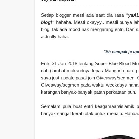
Setiap blogger mesti ada saat dia rasa
"yaAL
blog!"
hahaha. Mesti okayyy.. mestii punya la
blog, tak ada mood nak mengarang entri. Dan s
actually haha.
"Eh nampak je up
Entri 31 Jan 2018 tentang Super Blue Blood Mo
dah (lambat maksudnya lepas Manghrib baru pub
saya just update pasal join Giveaway/segmen. O
Giveaway/segmen pada waktu weekdays haha. Iy
karangan banyak-banyak patah perkataan pun.
Semalam pula buat entri keagamaan/islamik p
banyak sangat kerah otak untuk menaip. Hahaa.