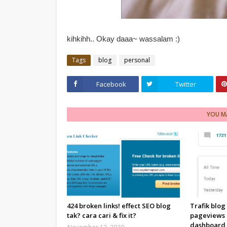
kihkihh.. Okay daaa~ wassalam :)
Tags
blog
personal
Facebook
Twitter
YOU MA
424 broken links! effect SEO blog
Trafik blo
tak? cara cari & fix it?
pageviews (
dashboard 