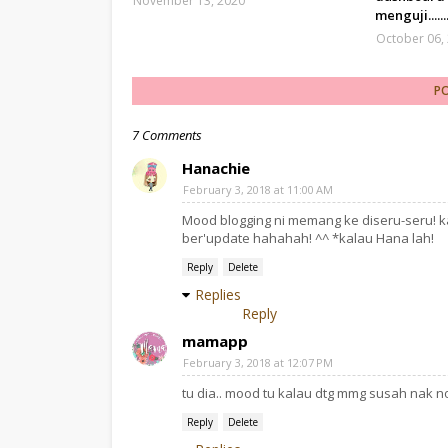
November 13, 2020
menguji......
October 06,
P
7 Comments
Hanachie
February 3, 2018 at 11:00 AM
Mood blogging ni memang ke diseru-seru! k
ber'update hahahah! ^^ *kalau Hana lah!
Reply
Delete
Replies
Reply
mamapp
February 3, 2018 at 12:07 PM
tu dia.. mood tu kalau dtg mmg susah nak n
Reply
Delete