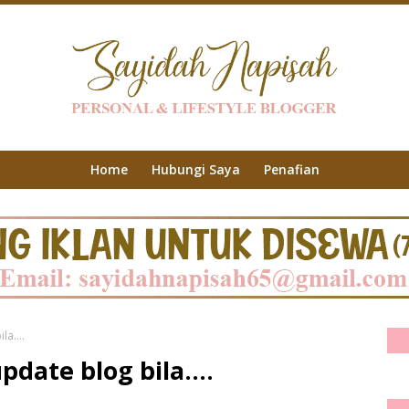
Home
Hubungi Saya
Penafian
a....
date blog bila....