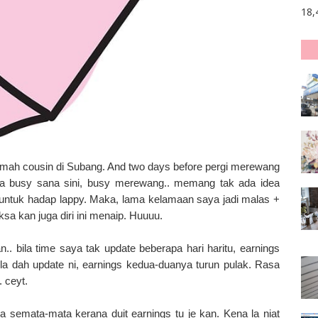
18,
 rumah cousin di Subang. And two days before pergi merewang
ila busy sana sini, busy merewang.. memang tak ada idea
ntuk hadap lappy. Maka, lama kelamaan saya jadi malas +
sa kan juga diri ini menaip. Huuuu.
. bila time saya tak update beberapa hari haritu, earnings
la dah update ni, earnings kedua-duanya turun pulak. Rasa
 ceyt.
ya semata-mata kerana duit earnings tu je kan. Kena la niat