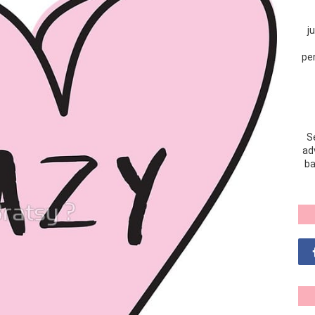
j
pe
S
adv
ba