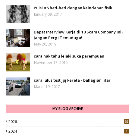
Puisi #5 hati-hati dengan keindahan fisik
January 09, 2017
Dapat Interview Kerja di 10 Scam Company Ini?
Jangan Pergi Temuduga!
May 20, 2019
cara nak tahu lelaki suka perempuan
November 17, 2015
cara lulus test jpj kereta - bahagian litar
March 19, 2017
MY BLOG ARCHIVE
2026
63
2024
1