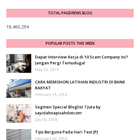
TOTAL PAGEVIEWS BLOG
18,460,294
POPULAR POSTS THIS WEEK
Dapat Interview Kerja di 10 Scam Company Ini?
Jangan Pergi Temuduga!
May 20, 2019
CARA MEMOHON LATIHAN INDUSTRI DI BANK
RAKYAT
February 18, 2016
Segmen Special Bloglist 7 Juta by
sayidahnapisahdotcom
July 05, 2018
Tips Berguna Pada Hari Test JPJ
February 04, 2016