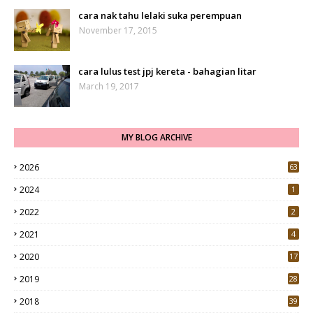
cara nak tahu lelaki suka perempuan
November 17, 2015
cara lulus test jpj kereta - bahagian litar
March 19, 2017
MY BLOG ARCHIVE
2026
63
2024
1
2022
2
2021
4
2020
17
7
2019
28
3
2018
39
9