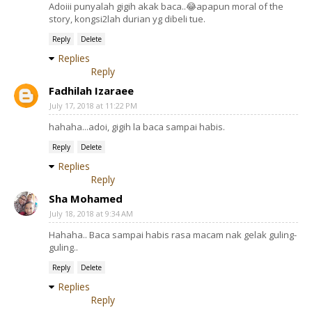
Adoiii punyalah gigih akak baca..😂apapun moral of the
story, kongsi2lah durian yg dibeli tue.
Reply
Delete
Replies
Reply
Fadhilah Izaraee
July 17, 2018 at 11:22 PM
hahaha...adoi, gigih la baca sampai habis.
Reply
Delete
Replies
Reply
Sha Mohamed
July 18, 2018 at 9:34 AM
Hahaha.. Baca sampai habis rasa macam nak gelak guling-
guling..
Reply
Delete
Replies
Reply