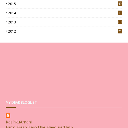
2015
49
5
2014
11
2013
69
2012
21
MY DEAR BLOGLIST
KasihkuAmani
Farm Fresh Taro Ube Flavoured Milk