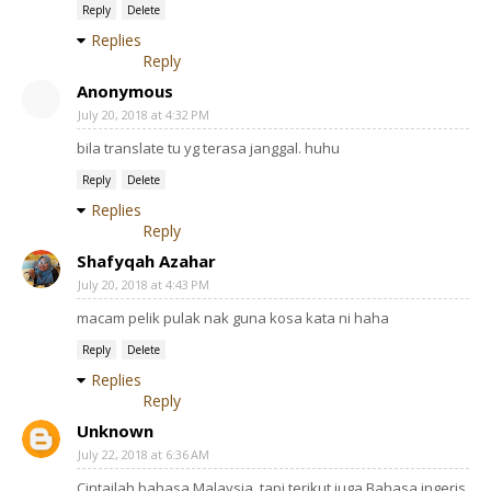
Reply
Delete
Replies
Reply
Anonymous
July 20, 2018 at 4:32 PM
bila translate tu yg terasa janggal. huhu
Reply
Delete
Replies
Reply
Shafyqah Azahar
July 20, 2018 at 4:43 PM
macam pelik pulak nak guna kosa kata ni haha
Reply
Delete
Replies
Reply
Unknown
July 22, 2018 at 6:36 AM
Cintailah bahasa Malaysia, tapi terikut juga Bahasa ingeris