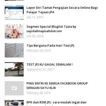
Lapor Diri Tamat Pengajian Secara Online Bagi
Pelajar Tajaan JPA
July 11, 2016
Segmen Special Bloglist 7 Juta by
sayidahnapisahdotcom
July 05, 2018
Tips Berguna Pada Hari Test JPJ
February 04, 2016
TEST JPJ KU GAGAL SEMALAM !
September 23, 2015
PING ENTRI KE SEMUA FACEBOOK GROUP
DENGAN SATU KLIK
February 28, 2015
RPK dan RSM JPJ : cara mudah ingat dan