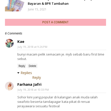
Bayaran & BPR Tambahan
June 15, 2021
POST A COMMENT
6 Comments
Kae
July 19, 2018 at 9:26 PM
bunyi macam pelik semacam je. myb sebab baru first time
sebut.
Reply
Delete
Replies
Reply
Farhana Jafri
July 19, 2018 at 10:33 PM
Sohor kini yang popular di kalangan anak muda ialah
swafoto beserta tandapagar kata pikat di reruai
jerayawara sesuatu festival