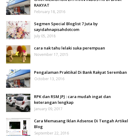
RAKYAT
February 18, 2016
Segmen Special Bloglist 7 Juta by
sayidahnapisahdotcom
July 05, 2018
cara nak tahu lelaki suka perempuan
November 17, 2015
Pengalaman Praktikal Di Bank Rakyat Seremban
October 13, 2016
RPK dan RSM JPJ : cara mudah ingat dan
keterangan lengkap
January 09, 2017
Cara Memasang Iklan Adsense Di Tengah Artikel
Blog
September 22, 2016