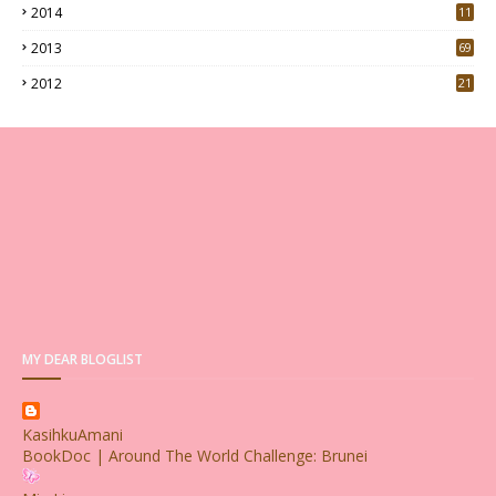
2014
11
2013
69
2012
21
MY DEAR BLOGLIST
KasihkuAmani
BookDoc | Around The World Challenge: Brunei