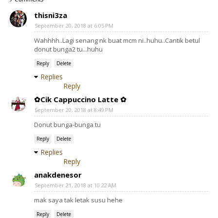
thisni3za
September 20, 2018 at 6:05 PM
Wahhhh..Lagi senang nk buat mcm ni..huhu..Cantik betul
donut bunga2 tu...huhu
Reply
Delete
Replies
Reply
✿Cik Cappuccino Latte ✿
September 20, 2018 at 8:49 PM
Donut bunga-bunga tu
Reply
Delete
Replies
Reply
anakdenesor
September 21, 2018 at 10:22 AM
mak saya tak letak susu hehe
Reply
Delete