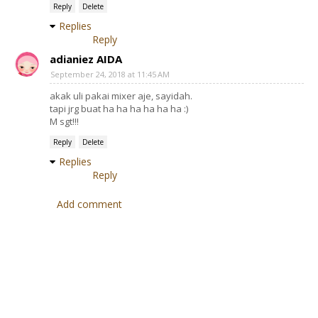
Reply
Delete
Replies
Reply
adianiez AIDA
September 24, 2018 at 11:45 AM
akak uli pakai mixer aje, sayidah.
tapi jrg buat ha ha ha ha ha ha :)
M sgt!!!
Reply
Delete
Replies
Reply
Add comment