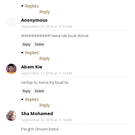
Replies
Reply
Anonymous
September 21, 2018 at 10:37 AM
WAHHHHHHHH!! lama tak buat donat.
Reply
Delete
Replies
Reply
Abam Kie
September 21, 2018 at 11:13 AM
sedap tu. kena try buat la..
Reply
Delete
Replies
Reply
Sha Mohamed
September 23, 2018 at 11:18 AM
Pergh!! Ohsem betul..