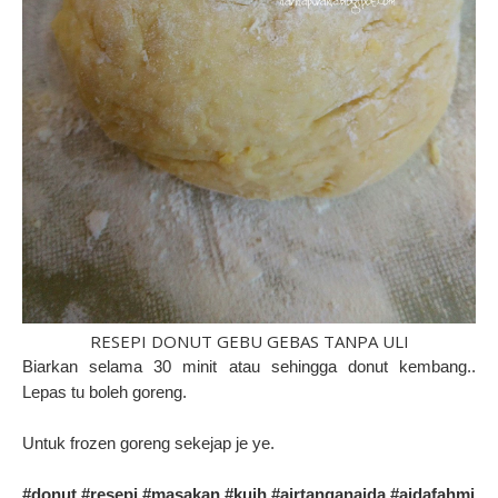
RESEPI DONUT GEBU GEBAS TANPA ULI
Biarkan selama 30 minit atau sehingga donut kembang..
Lepas tu boleh goreng.
Untuk frozen goreng sekejap je ye.
#donut #resepi #masakan #kuih #airtanganaida #aidafahmi