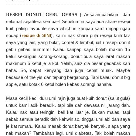
Assalamualaikum dan
RESEPI DONUT GEBU GEBAS |
selamat sejahtera semua~! Sebelum ni saya ada share resepi
kuih paling favourite saya which is karipap sardin ngap ngap
sodap (
recipe di SINI
), kalini nak share pula resepi kuih fav
saya yang lain; yang bulat, comel & lembut; iaitu resepi donut
gebu gebas aummm! Kalau karipap saya boleh makan 15
ketul sekaligus sorang-sorang, donut pula saya larat makan
maximum 5 ketul je la kot. Yelah, saiz dia besar gedabak kan
haha. So, cepat kenyang dan juga cepat muak. Maybe
because of the yis dan tepung bergabung.
Tapi kalau donut big
apple, satu kotak 6 ketul boleh kebas sorang! hahaha.
Masa kecil kecil dulu umi rajin juga buat kuih donut (salut gula)
untuk kami adik beradik. tapi bila dah dewasa ni, jarang dah.
Kalau nak atau teringin, beli kat luar je. Bukan malas, tapi
sebab semua beradik dah kahwin so, tinggal umi abi dan saya
je kat rumah.. Kalau masak donut banyak banyak, siapa yang
nak makan? Tambahan lagi, umi diabetes. Tak boleh makan