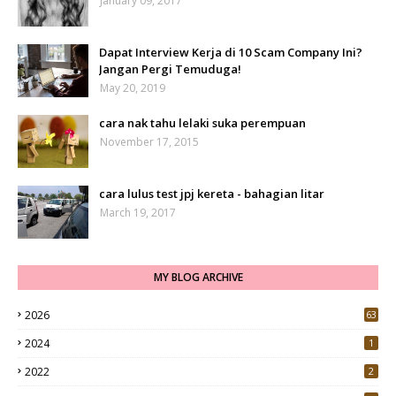
January 09, 2017
Dapat Interview Kerja di 10 Scam Company Ini?
Jangan Pergi Temuduga!
May 20, 2019
cara nak tahu lelaki suka perempuan
November 17, 2015
cara lulus test jpj kereta - bahagian litar
March 19, 2017
MY BLOG ARCHIVE
2026
63
2024
1
2022
2