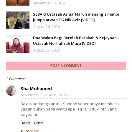
November 17, 2020
SEBAK! Ustazah Asma' Harun menangis mimpi
jumpa arwah TG Nik Aziz [VIDEO]
August 26, 2020
Doa Waktu Pagi Beroleh Barakah & Kejayaan -
Ustazah Norhafizah Musa [VIDEO]
August 23, 2020
POST A COMMENT
1 Comments
Sha Mohamed
September 16, 2018 at 8:15 AM
Bagus perkongsian ini.. Sunnah sebenarnya membaca
Yassin bukan pada waktu apa.. Tq KC untuk info yang
bagus ini..
Reply
Delete
Replies