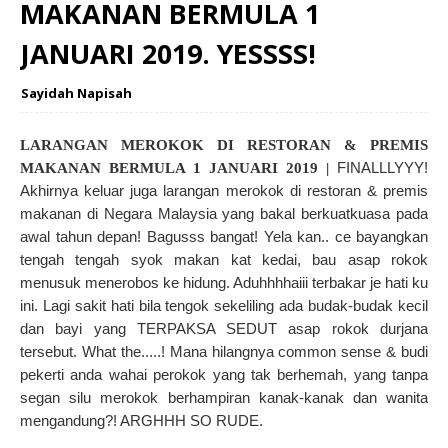
MAKANAN BERMULA 1
JANUARI 2019. YESSSS!
Sayidah Napisah
LARANGAN MEROKOK DI RESTORAN & PREMIS
FINALLLYYY!
MAKANAN BERMULA 1 JANUARI 2019 |
Akhirnya keluar juga larangan merokok di restoran & premis
makanan di Negara Malaysia yang bakal berkuatkuasa pada
awal tahun depan! Bagusss bangat! Yela kan.. ce bayangkan
tengah tengah syok makan kat kedai, bau asap rokok
menusuk menerobos ke hidung. Aduhhhhaiii terbakar je hati ku
ini. Lagi sakit hati bila tengok sekeliling ada budak-budak kecil
dan bayi yang TERPAKSA SEDUT asap rokok durjana
tersebut. What the.....! Mana hilangnya common sense & budi
pekerti anda wahai perokok yang tak berhemah, yang tanpa
segan silu merokok berhampiran kanak-kanak dan wanita
mengandung?! ARGHHH SO RUDE.