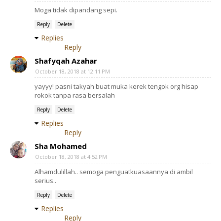
Moga tidak dipandang sepi.
Reply
Delete
Replies
Reply
Shafyqah Azahar
October 18, 2018 at 12:11 PM
yayyy! pasni takyah buat muka kerek tengok org hisap
rokok tanpa rasa bersalah
Reply
Delete
Replies
Reply
Sha Mohamed
October 18, 2018 at 4:52 PM
Alhamdulillah.. semoga penguatkuasaannya di ambil
serius..
Reply
Delete
Replies
Reply