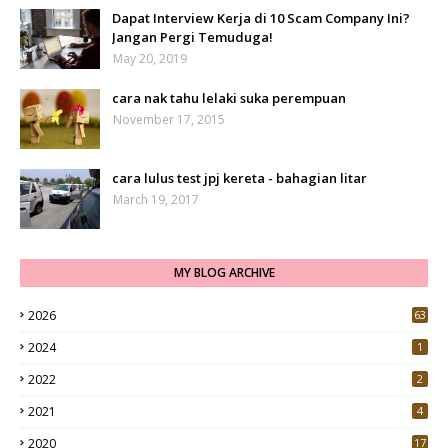
Dapat Interview Kerja di 10 Scam Company Ini?
Jangan Pergi Temuduga!
May 20, 2019
cara nak tahu lelaki suka perempuan
November 17, 2015
cara lulus test jpj kereta - bahagian litar
March 19, 2017
MY BLOG ARCHIVE
2026
63
2024
1
2022
2
2021
4
2020
17