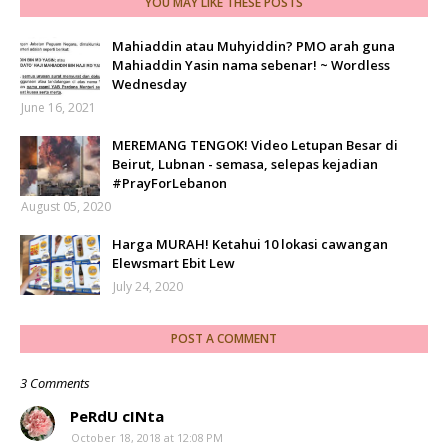
YOU MAY LIKE THESE POSTS
Mahiaddin atau Muhyiddin? PMO arah guna
Mahiaddin Yasin nama sebenar! ~ Wordless
Wednesday
June 16, 2021
MEREMANG TENGOK! Video Letupan Besar di
Beirut, Lubnan - semasa, selepas kejadian
#PrayForLebanon
August 05, 2020
Harga MURAH! Ketahui 10 lokasi cawangan
Elewsmart Ebit Lew
July 24, 2020
POST A COMMENT
3 Comments
PeRdU cINta
October 18, 2018 at 12:08 PM