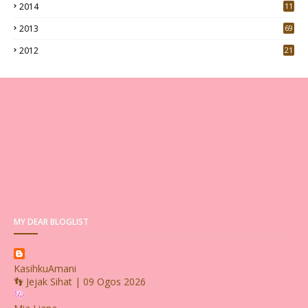
2014
11
2013
69
2012
21
MY DEAR BLOGLIST
KasihkuAmani
👣 Jejak Sihat | 09 Ogos 2026