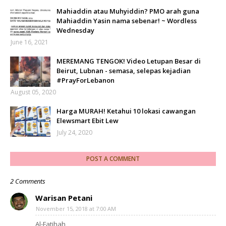
Mahiaddin atau Muhyiddin? PMO arah guna
Mahiaddin Yasin nama sebenar! ~ Wordless
Wednesday
June 16, 2021
MEREMANG TENGOK! Video Letupan Besar di
Beirut, Lubnan - semasa, selepas kejadian
#PrayForLebanon
August 05, 2020
Harga MURAH! Ketahui 10 lokasi cawangan
Elewsmart Ebit Lew
July 24, 2020
POST A COMMENT
2 Comments
Warisan Petani
November 15, 2018 at 7:00 AM
Al-Fatihah