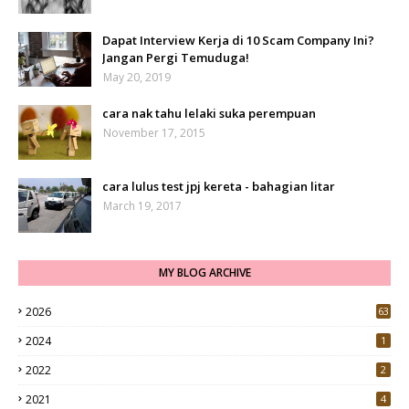
Dapat Interview Kerja di 10 Scam Company Ini?
Jangan Pergi Temuduga!
May 20, 2019
cara nak tahu lelaki suka perempuan
November 17, 2015
cara lulus test jpj kereta - bahagian litar
March 19, 2017
MY BLOG ARCHIVE
2026
63
2024
1
2022
2
2021
4