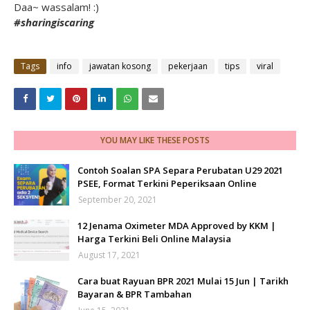
Daa~ wassalam! :)
#sharingiscaring
Tags
info
jawatan kosong
pekerjaan
tips
viral
YOU MAY LIKE THESE POSTS
Contoh Soalan SPA Separa Perubatan U29 2021
PSEE, Format Terkini Peperiksaan Online
September 20, 2021
12 Jenama Oximeter MDA Approved by KKM |
Harga Terkini Beli Online Malaysia
August 17, 2021
Cara buat Rayuan BPR 2021 Mulai 15 Jun | Tarikh
Bayaran & BPR Tambahan