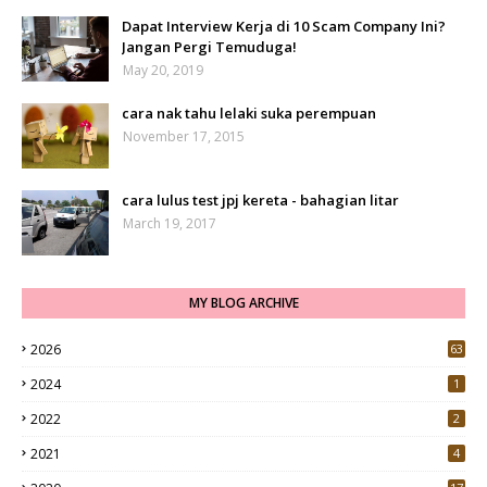
Dapat Interview Kerja di 10 Scam Company Ini?
Jangan Pergi Temuduga!
May 20, 2019
cara nak tahu lelaki suka perempuan
November 17, 2015
cara lulus test jpj kereta - bahagian litar
March 19, 2017
MY BLOG ARCHIVE
2026
63
2024
1
2022
2
2021
4