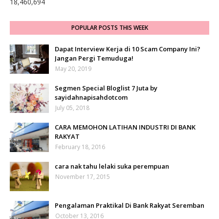
18,460,694
POPULAR POSTS THIS WEEK
Dapat Interview Kerja di 10 Scam Company Ini?
Jangan Pergi Temuduga!
May 20, 2019
Segmen Special Bloglist 7 Juta by
sayidahnapisahdotcom
July 05, 2018
CARA MEMOHON LATIHAN INDUSTRI DI BANK
RAKYAT
February 18, 2016
cara nak tahu lelaki suka perempuan
November 17, 2015
Pengalaman Praktikal Di Bank Rakyat Seremban
October 13, 2016