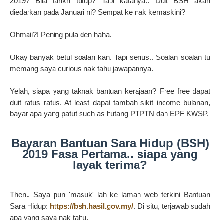
2019? Bila tarikh tutup? Tapi katanya.. Duit BSH akan
diedarkan pada Januari ni? Sempat ke nak kemaskini?
Ohmaii?! Pening pula den haha.
Okay banyak betul soalan kan. Tapi serius.. Soalan soalan tu
memang saya curious nak tahu jawapannya.
Yelah, siapa yang taknak bantuan kerajaan? Free free dapat
duit ratus ratus. At least dapat tambah sikit income bulanan,
bayar apa yang patut such as hutang PTPTN dan EPF KWSP.
Bayaran Bantuan Sara Hidup (BSH)
2019 Fasa Pertama.. siapa yang
layak terima?
Then.. Saya pun 'masuk' lah ke laman web terkini Bantuan
Sara Hidup:
https://bsh.hasil.gov.my/
. Di situ, terjawab sudah
apa yang saya nak tahu.