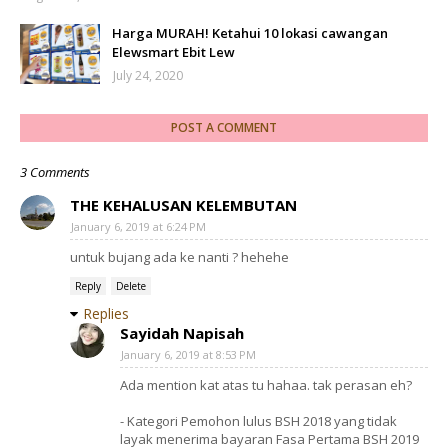
Harga MURAH! Ketahui 10 lokasi cawangan
Elewsmart Ebit Lew
July 24, 2020
POST A COMMENT
3 Comments
THE KEHALUSAN KELEMBUTAN
January 6, 2019 at 6:24 PM
untuk bujang ada ke nanti ? hehehe
Reply
Delete
Replies
Sayidah Napisah
January 6, 2019 at 8:53 PM
Ada mention kat atas tu hahaa. tak perasan eh?
- Kategori Pemohon lulus BSH 2018 yang tidak
layak menerima bayaran Fasa Pertama BSH 2019