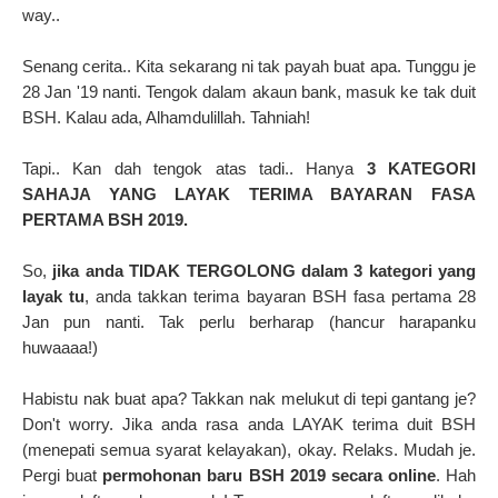
way..
Senang cerita.. Kita sekarang ni tak payah buat apa. Tunggu je
28 Jan '19 nanti. Tengok dalam akaun bank, masuk ke tak duit
BSH. Kalau ada, Alhamdulillah. Tahniah!
Tapi.. Kan dah tengok atas tadi.. Hanya
3 KATEGORI
SAHAJA YANG LAYAK TERIMA BAYARAN FASA
PERTAMA BSH 2019.
So,
jika anda TIDAK TERGOLONG dalam 3 kategori yang
layak tu
, anda takkan terima bayaran BSH fasa pertama 28
Jan pun nanti. Tak perlu berharap (hancur harapanku
huwaaaa!)
Habistu nak buat apa? Takkan nak melukut di tepi gantang je?
Don't worry. Jika anda rasa anda LAYAK terima duit BSH
(menepati semua syarat kelayakan), okay. Relaks. Mudah je.
Pergi buat
permohonan baru BSH 2019 secara online
. Hah