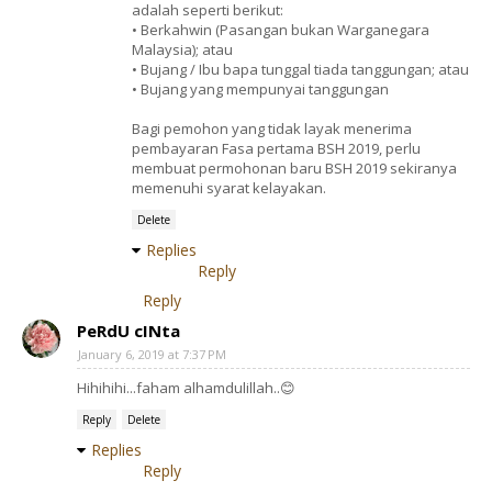
adalah seperti berikut:
• Berkahwin (Pasangan bukan Warganegara
Malaysia); atau
• Bujang / Ibu bapa tunggal tiada tanggungan; atau
• Bujang yang mempunyai tanggungan
Bagi pemohon yang tidak layak menerima
pembayaran Fasa pertama BSH 2019, perlu
membuat permohonan baru BSH 2019 sekiranya
memenuhi syarat kelayakan.
Delete
Replies
Reply
Reply
PeRdU cINta
January 6, 2019 at 7:37 PM
Hihihihi...faham alhamdulillah..😊
Reply
Delete
Replies
Reply