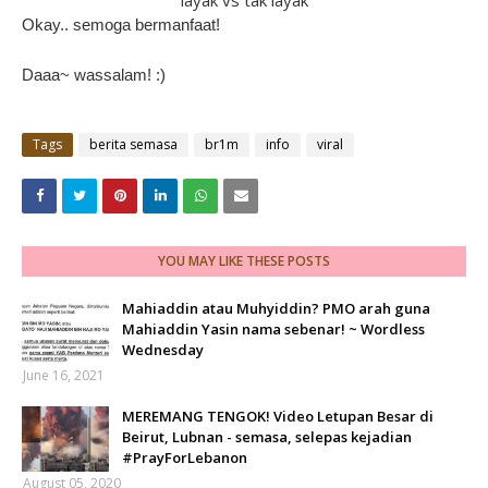
layak vs tak layak
Okay.. semoga bermanfaat!
Daaa~ wassalam! :)
Tags
berita semasa
br1m
info
viral
YOU MAY LIKE THESE POSTS
Mahiaddin atau Muhyiddin? PMO arah guna
Mahiaddin Yasin nama sebenar! ~ Wordless
Wednesday
June 16, 2021
MEREMANG TENGOK! Video Letupan Besar di
Beirut, Lubnan - semasa, selepas kejadian
#PrayForLebanon
August 05, 2020