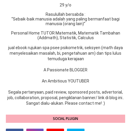
29 y/o
Rasulullah bersabda :
“Sebaik-baik manusia adalah yang paling bermanfaat bagi
manusia (orang lain)”
Personal Home TUTOR Matematik, Matematik Tambahan
(Addmath), Statistik, Calculus
jual ebook rujukan spa psee psikometrik, seksyen (math daya
menyelesaikan masalah, bi, pengetahuan am) dan tips lulus
temuduga kerajaan
A Passionate BLOGGER
An Ambitious YOUTUBER
Segala pertanyaan, paid review, sponsored posts, advertorial,
job, collaboration, proposal, pengiklanan banner/ link di blog ini..
Sangat dialu-alukan. Please contact me! :)
SOCIAL PLUGIN