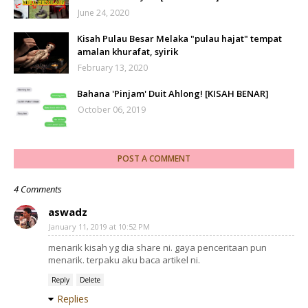
June 24, 2020
Kisah Pulau Besar Melaka "pulau hajat" tempat
amalan khurafat, syirik
February 13, 2020
Bahana 'Pinjam' Duit Ahlong! [KISAH BENAR]
October 06, 2019
POST A COMMENT
4 Comments
aswadz
January 11, 2019 at 10:52 PM
menarik kisah yg dia share ni. gaya penceritaan pun
menarik. terpaku aku baca artikel ni.
Reply
Delete
Replies