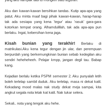
Aku dan kawan-kawan bersihkan tandas. Kutip apa-apa yang
patut. Aku minta maaf bagi pihak kawan-kawan, harap-harap
tak ada sesiapa yang kena 'tegur' atau 'rasuk' gara-gara
kotorkan tempat orang. Alhamdulillah, tak ada apa-apa pun
berlaku. Ingat, kebersihan kena jaga.
Kisah bunian yang terakhir!
Berlaku di
matrikulasi.Aku kena tegur dengan jin ular, dan perempuan
berpurdah yang berkemungkinan bunian sebab kedegilan aku
sendiri heheheheeh. Pelajar kmpp, jangan degil tau. Babap
kang.
Kejadian berlalu ketika PSPM semester 2. Aku punyalah letih
boleh terlelap sambil duduk. Aku terlelap, masa ni dekat katil.
Kekadang mood malas nak study dekat meja sampai, kita
angkut segala nota letak kat katil. Nak tukar selera.
Sekali.. nota yang tengok aku hehe.