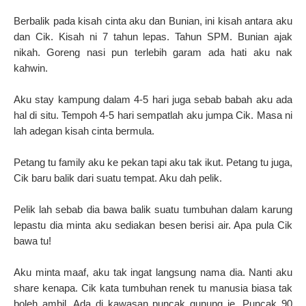
Berbalik pada kisah cinta aku dan Bunian, ini kisah antara aku
dan Cik.
Kisah ni 7 tahun lepas. Tahun SPM. Bunian ajak
nikah. Goreng nasi pun terlebih garam ada hati aku nak
kahwin.
Aku stay kampung dalam 4-5 hari juga sebab babah aku ada
hal di situ. Tempoh 4-5 hari sempatlah aku jumpa Cik. Masa ni
lah adegan kisah cinta bermula.
Petang tu family aku ke pekan tapi aku tak ikut.
Petang tu juga,
Cik baru balik dari suatu tempat. Aku dah pelik.
Pelik lah sebab dia bawa balik suatu tumbuhan dalam karung
lepastu dia minta aku sediakan besen berisi air. Apa pula Cik
bawa tu!
Aku minta maaf, aku tak ingat langsung nama dia. Nanti aku
share kenapa.
Cik kata tumbuhan renek tu manusia biasa tak
boleh ambil. Ada di kawasan puncak gunung je. Puncak 90