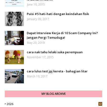
June 10, 2015
Puisi #5 hati-hati dengan keindahan fisik
January 09, 2017
Dapat Interview Kerja di 10 Scam Company Ini?
Jangan Pergi Temuduga!
May 20, 2019
cara nak tahu lelaki suka perempuan
November 17, 2015
cara lulus test jpj kereta - bahagian litar
March 19, 2017
MY BLOG ARCHIVE
2026
63