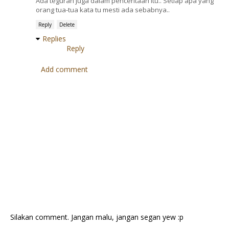
Ada teguran juga dalam penceritaan itu.. Setiap apa yang
orang tua-tua kata tu mesti ada sebabnya..
Reply
Delete
Replies
Reply
Add comment
Silakan comment. Jangan malu, jangan segan yew :p