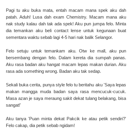
Pagi tu aku buka mata, entah macam mana spek aku dah
patah. Aduh! Lusa dah exam Chemistry. Macam mana aku
nak study kalau dah tak ada spek! Aku pun jumpa felo. Minta
dia temankan aku beli contact lense untuk kegunaan buat
sementara waktu sebab lagi 4-5 hari nak balik Selangor.
Felo setuju untuk temankam aku. Otw ke mall, aku pun
bersembang dengan felo. Dalam kereta dia sumpah panas.
Aku rasa badan aku hangat macam lepas makan durian. Aku
rasa ada something wrong. Badan aku tak sedap.
Sekali buka cerita, punya style felo tu beritahu aku
'Saya lepas
makan mangga muda badan saya rasa mencucuk-cucuk.
Masa azan je saya meraung sakit dekat tulang belakang, bisa
sangat!'
Aku tanya 'Puan minta dekat Pakcik ke atau petik sendiri?'
Felo cakap, dia petik sebab ngidam!