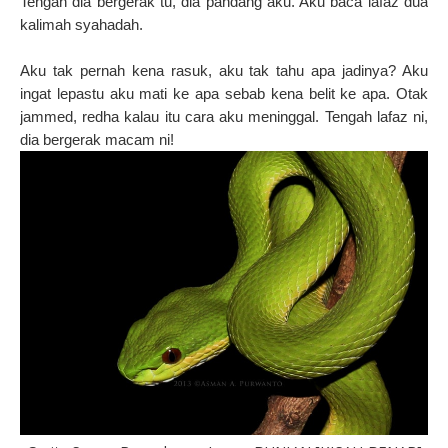
Tengah dia bergerak tu, dia pandang aku. Aku baca lafaz dua
kalimah syahadah.
Aku tak pernah kena rasuk, aku tak tahu apa jadinya? Aku
ingat lepastu aku mati ke apa sebab kena belit ke apa. Otak
jammed, redha kalau itu cara aku meninggal. Tengah lafaz ni,
dia bergerak macam ni!