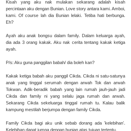
Kisah yang aku nak mulakan sekarang adalah kisah
percintaan aku dengan Bunian. Love story antara kami. Amboi,
kami. Of course lah dia Bunian lelaki. Tetiba hati berbunga.
Eh?
Ayah aku anak bongsu dalam family. Dalam keluarga ayah,
dia ada 3 orang kakak. Aku nak cerita tentang kakak ketiga
ayah.
P/s: Aku guna panggilan babah/ dia boleh kan?
Kakak ketiga babah aku panggil Cikda. Cikda ni satu-satunya
anak yang tinggal serumah dengan arwah Tok dan arwah
Tokwan.
Adik-beradik babah yang lain rumah jauh-jauh jadi
Cikda dan family ni yang selalu jaga rumah dan arwah.
Sekarang Cikda sekeluarga tinggal rumah tu.
Kalau balik
kampung mestilah berjumpa dengan family Cikda.
Family Cikda bagi aku unik sebab dorang ada 'kelebihan'.
Kelebihan dapat jumpa dengan bunian atas tujuan tertentu.