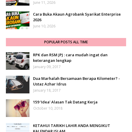
June 11, 2026
Cara Buka Akaun Agrobank Syarikat Enterprise
2026
June 10, 2026
POPULAR POSTS ALL TIME
RPK dan RSM JPJ : cara mudah ingat dan
keterangan lengkap
January 09, 2017
Dua Marhalah Bersamaan Berapa Kilometer? -
Ustaz Azhar Idrus
January 18, 2017
159 'Idea' Alasan Tak Datang Kerja
October 10, 2018
KETAHUI TARIKH LAHIR ANDA MENGIKUT
KALENDAR ISLAM