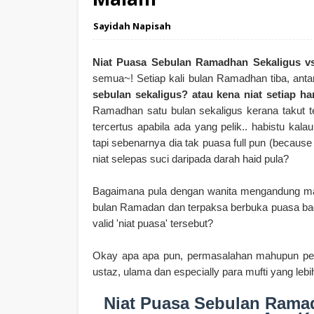
Sayidah Napisah
Niat Puasa Sebulan Ramadhan Sekaligus vs
semua~! Setiap kali bulan Ramadhan tiba, ant
sebulan sekaligus? atau kena niat setiap ha
Ramadhan satu bulan sekaligus kerana takut te
tercertus apabila ada yang pelik.. habistu k
tapi sebenarnya dia tak puasa full pun (becaus
niat selepas suci daripada darah haid pula?
Bagaimana pula dengan wanita mengandung mahu
bulan Ramadan dan terpaksa berbuka puasa ba
valid 'niat puasa' tersebut?
Okay apa apa pun, permasalahan mahupun perso
ustaz, ulama dan especially para mufti yang lebi
Niat Puasa Sebulan Ramad