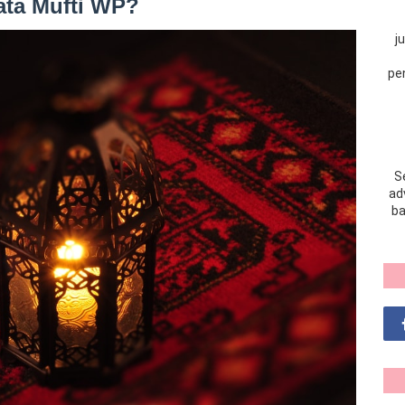
ata Mufti WP?
j
pe
S
adv
ba