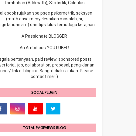
Tambahan (Addmath), Statistik, Calculus
ual ebook rujukan spa psee psikometrik, seksyen
(math daya menyelesaikan masalah, bi,
ngetahuan am) dan tips lulus temuduga kerajaan
A Passionate BLOGGER
An Ambitious YOUTUBER
egala pertanyaan, paid review, sponsored posts,
ertorial, job, collaboration, proposal, pengiklanan
nner/ link di blog ini.. Sangat dialu-alukan. Please
contact me! :)
SOCIAL PLUGIN
TOTAL PAGEVIEWS BLOG