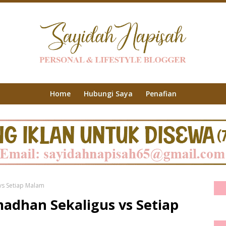
Home
Hubungi Saya
Penafian
vs Setiap Malam
adhan Sekaligus vs Setiap