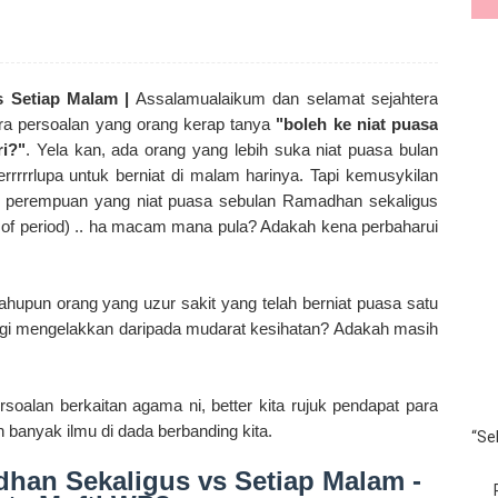
 Setiap Malam |
Assalamualaikum dan selamat sejahtera
ara persoalan yang orang kerap tanya
"boleh ke niat puasa
ri?"
. Yela kan, ada orang yang lebih suka niat puasa bulan
rrrrrlupa untuk berniat di malam harinya. Tapi kemusykilan
alau perempuan yang niat puasa sebulan Ramadhan sekaligus
e of period) .. ha macam mana pula? Adakah kena perbaharui
pun orang yang uzur sakit yang telah berniat puasa satu
gi mengelakkan daripada mudarat kesihatan? Adakah masih
alan berkaitan agama ni, better kita rujuk pendapat para
h banyak ilmu di dada berbanding kita.
“Se
han Sekaligus vs Setiap Malam -