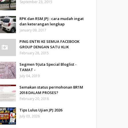
September 23, 2015
RPK dan RSM JPJ : cara mudah ingat
dan keterangan lengkap
January 09, 2017
PING ENTRI KE SEMUA FACEBOOK
GROUP DENGAN SATU KLIK
February 28, 2015
Segmen 9 Juta Special Bloglist -
TAMAT -
July 04, 2019
Semakan status permohonan BR1M
2018 DALAM PROSES?
February 20, 2018
Tips Lulus Ujian JPJ 2026
July 03, 2026