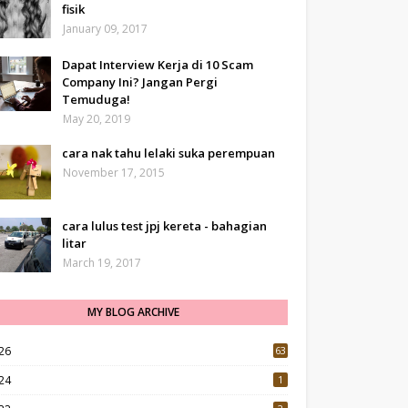
fisik
January 09, 2017
Dapat Interview Kerja di 10 Scam
Company Ini? Jangan Pergi
Temuduga!
May 20, 2019
cara nak tahu lelaki suka perempuan
November 17, 2015
cara lulus test jpj kereta - bahagian
litar
March 19, 2017
MY BLOG ARCHIVE
26
63
24
1