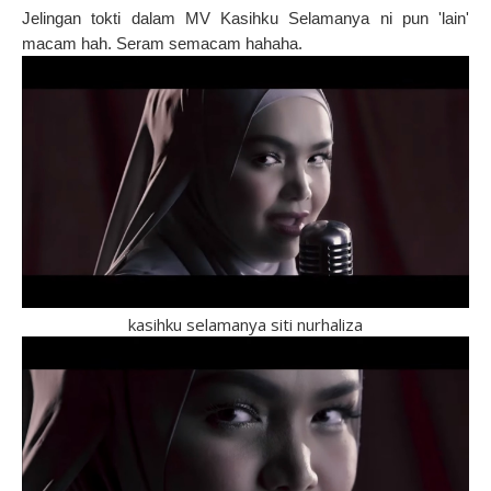
Jelingan tokti dalam MV Kasihku Selamanya ni pun 'lain'
macam hah. Seram semacam hahaha.
kasihku selamanya siti nurhaliza