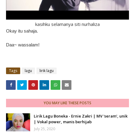
kasihku selamanya siti nurhaliza
Okay itu sahaja.
Daa~ wassalam!
Tags
lagu
lirik lagu
YOU MAY LIKE THESE POSTS
Lirik Lagu Boneka - Ernie Zakri | MV 'seram', unik
| Vokal power, manis berhijab
July 25, 2020