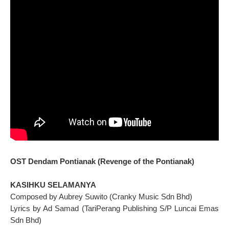
OST Dendam Pontianak (Revenge of the Pontianak)
KASIHKU SELAMANYA
Composed by Aubrey Suwito (Cranky Music Sdn Bhd)
Lyrics by Ad Samad (TariPerang Publishing S/P Luncai Emas
Sdn Bhd)