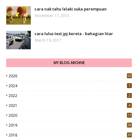
cara nak tahu lelaki suka perempuan
November 17, 2015
cara lulus test jpj kereta - bahagian litar
March 19, 2017
MY BLOG ARCHIVE
2026
63
2024
1
2022
2
2021
4
2020
17
7
2019
28
3
2018
39