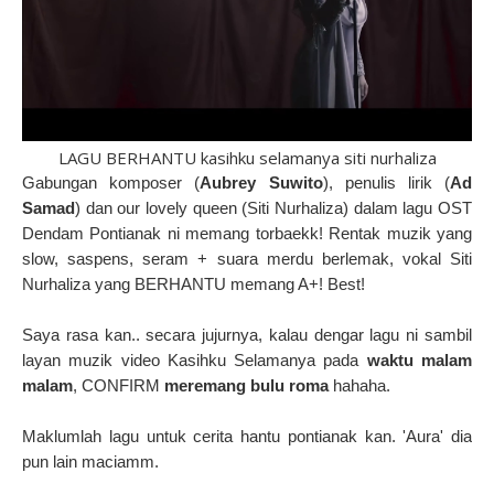
LAGU BERHANTU kasihku selamanya siti nurhaliza
Gabungan komposer (
Aubrey Suwito
), penulis lirik (
Ad
Samad
) dan our lovely queen (Siti Nurhaliza) dalam lagu OST
Dendam Pontianak ni memang torbaekk!
Rentak muzik yang
slow, saspens, seram + suara merdu berlemak, vokal Siti
Nurhaliza yang BERHANTU memang A+! Best!
Saya rasa kan.. secara jujurnya, kalau dengar lagu ni sambil
layan muzik video Kasihku Selamanya pada
waktu malam
malam
, CONFIRM
meremang bulu roma
hahaha.
Maklumlah lagu untuk cerita hantu pontianak kan. 'Aura' dia
pun lain maciamm.