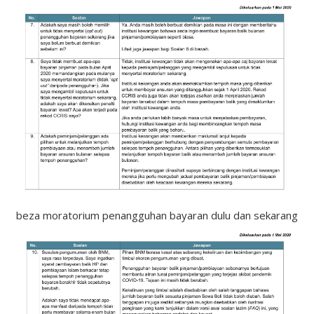
beza moratorium penangguhan bayaran dulu dan sekarang