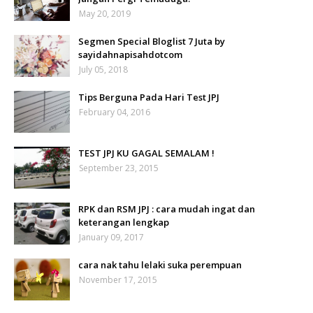
May 20, 2019
Segmen Special Bloglist 7 Juta by
sayidahnapisahdotcom
July 05, 2018
Tips Berguna Pada Hari Test JPJ
February 04, 2016
TEST JPJ KU GAGAL SEMALAM !
September 23, 2015
RPK dan RSM JPJ : cara mudah ingat dan
keterangan lengkap
January 09, 2017
cara nak tahu lelaki suka perempuan
November 17, 2015