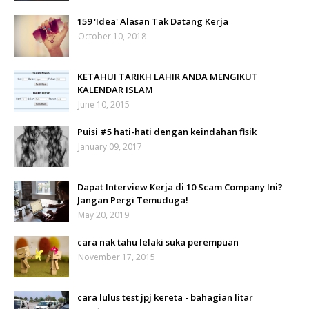
159 'Idea' Alasan Tak Datang Kerja
October 10, 2018
KETAHUI TARIKH LAHIR ANDA MENGIKUT
KALENDAR ISLAM
June 10, 2015
Puisi #5 hati-hati dengan keindahan fisik
January 09, 2017
Dapat Interview Kerja di 10 Scam Company Ini?
Jangan Pergi Temuduga!
May 20, 2019
cara nak tahu lelaki suka perempuan
November 17, 2015
cara lulus test jpj kereta - bahagian litar