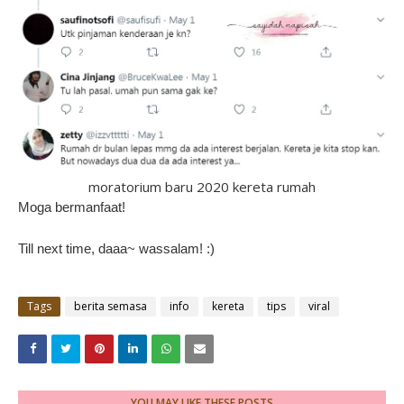
moratorium baru 2020 kereta rumah
Moga bermanfaat!
Till next time, daaa~ wassalam! :)
Tags
berita semasa
info
kereta
tips
viral
YOU MAY LIKE THESE POSTS