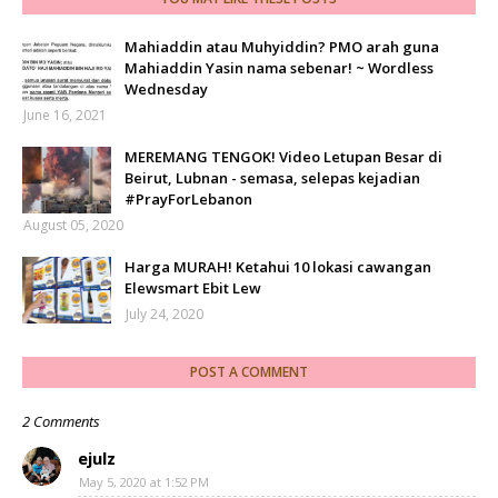
Mahiaddin atau Muhyiddin? PMO arah guna
Mahiaddin Yasin nama sebenar! ~ Wordless
Wednesday
June 16, 2021
MEREMANG TENGOK! Video Letupan Besar di
Beirut, Lubnan - semasa, selepas kejadian
#PrayForLebanon
August 05, 2020
Harga MURAH! Ketahui 10 lokasi cawangan
Elewsmart Ebit Lew
July 24, 2020
POST A COMMENT
2 Comments
ejulz
May 5, 2020 at 1:52 PM