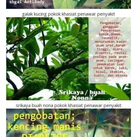
galak kucing pokok khasiat penawar penyakit
srikaya buah nona pokok khasiat penawar penyakit