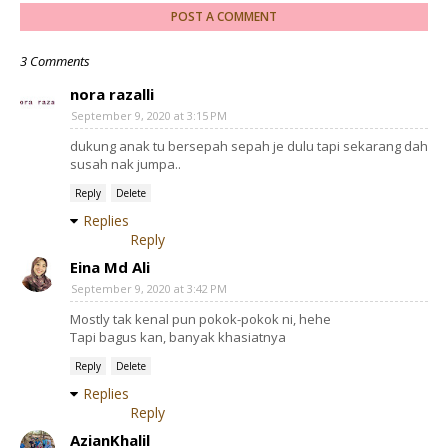
POST A COMMENT
3 Comments
nora razalli
September 9, 2020 at 3:15 PM
dukung anak tu bersepah sepah je dulu tapi sekarang dah
susah nak jumpa..
Reply
Delete
Replies
Reply
Eina Md Ali
September 9, 2020 at 3:42 PM
Mostly tak kenal pun pokok-pokok ni, hehe
Tapi bagus kan, banyak khasiatnya
Reply
Delete
Replies
Reply
AzianKhalil