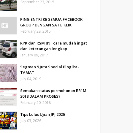
September 23, 2015
PING ENTRI KE SEMUA FACEBOOK
GROUP DENGAN SATU KLIK
February 28, 2015
RPK dan RSM JPJ : cara mudah ingat
dan keterangan lengkap
January 09, 2017
Segmen 9 Juta Special Bloglist -
TAMAT -
July 04, 2019
Semakan status permohonan BR1M
2018 DALAM PROSES?
February 20, 2018
Tips Lulus Ujian JPJ 2026
July 03, 2026