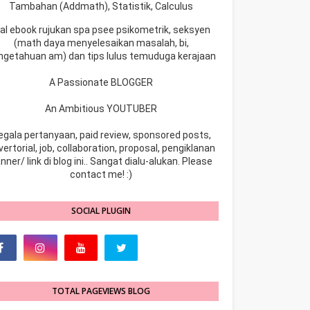
Tambahan (Addmath), Statistik, Calculus
ual ebook rujukan spa psee psikometrik, seksyen
(math daya menyelesaikan masalah, bi,
ngetahuan am) dan tips lulus temuduga kerajaan
A Passionate BLOGGER
An Ambitious YOUTUBER
egala pertanyaan, paid review, sponsored posts,
ertorial, job, collaboration, proposal, pengiklanan
nner/ link di blog ini.. Sangat dialu-alukan. Please
contact me! :)
SOCIAL PLUGIN
TOTAL PAGEVIEWS BLOG