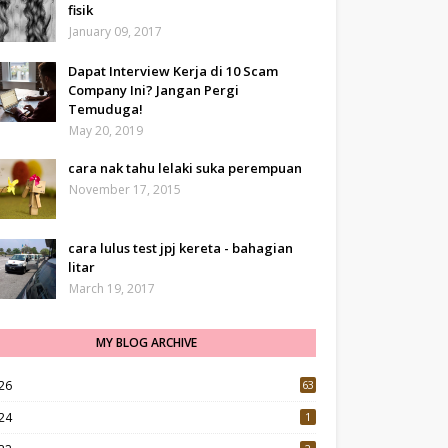
fisik
January 09, 2017
Dapat Interview Kerja di 10 Scam
Company Ini? Jangan Pergi
Temuduga!
May 20, 2019
cara nak tahu lelaki suka perempuan
November 17, 2015
cara lulus test jpj kereta - bahagian
litar
March 19, 2017
MY BLOG ARCHIVE
26
63
24
1