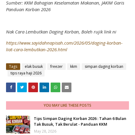
Sumber: KKM Bahagian Keselamatan Makanan, JAKIM Garis
Panduan Korban 2026
Nak Cara Lembutkan Daging Korban, Boleh rujik link ni
https://www.sayidahnapisah.com/2026/05/daging-korban-
liat-cara-lembutkan-2026.html
Tags
elak busuk
freezer
kkm
simpan daging korban
tips raya haji 2026
YOU MAY LIKE THESE POSTS
Tips Simpan Daging Korban 2026 : Tahan 6 Bulan
Tak Busuk, Tak Berulat - Panduan KKM
May 28, 2026