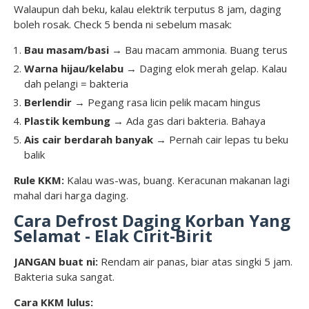
Walaupun dah beku, kalau elektrik terputus 8 jam, daging
boleh rosak. Check 5 benda ni sebelum masak:
Bau masam/basi
→ Bau macam ammonia. Buang terus
Warna hijau/kelabu
→ Daging elok merah gelap. Kalau
dah pelangi = bakteria
Berlendir
→ Pegang rasa licin pelik macam hingus
Plastik kembung
→ Ada gas dari bakteria. Bahaya
Ais cair berdarah banyak
→ Pernah cair lepas tu beku
balik
Rule KKM:
Kalau was-was, buang. Keracunan makanan lagi
mahal dari harga daging.
Cara Defrost Daging Korban Yang
Selamat - Elak Cirit-Birit
JANGAN buat ni:
Rendam air panas, biar atas singki 5 jam.
Bakteria suka sangat.
Cara KKM lulus: