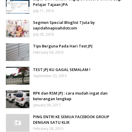
Pelajar Tajaan JPA
July 11, 2016
Segmen Special Bloglist 7 Juta by
sayidahnapisahdotcom
July 05, 2018
Tips Berguna Pada Hari Test JPJ
February 04, 2016
TEST JPJ KU GAGAL SEMALAM !
September 23, 2015
RPK dan RSM JPJ : cara mudah ingat dan
keterangan lengkap
January 09, 2017
PING ENTRI KE SEMUA FACEBOOK GROUP
DENGAN SATU KLIK
February 28, 2015