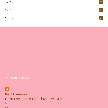
2014
11
2013
69
2012
21
MY DEAR BLOGLIST
KasihkuAmani
Farm Fresh Taro Ube Flavoured Milk