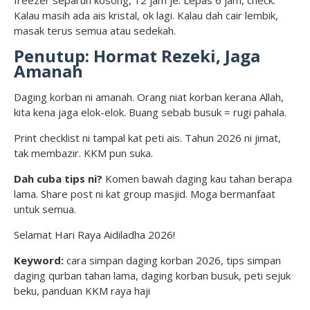
freezer separuh kosong, 12 jam je. Lepas 6 jam, check.
Kalau masih ada ais kristal, ok lagi. Kalau dah cair lembik,
masak terus semua atau sedekah.
Penutup: Hormat Rezeki, Jaga
Amanah
Daging korban ni amanah. Orang niat korban kerana Allah,
kita kena jaga elok-elok. Buang sebab busuk = rugi pahala.
Print checklist ni tampal kat peti ais. Tahun 2026 ni jimat,
tak membazir. KKM pun suka.
Dah cuba tips ni?
Komen bawah daging kau tahan berapa
lama. Share post ni kat group masjid. Moga bermanfaat
untuk semua.
Selamat Hari Raya Aidiladha 2026!
Keyword:
cara simpan daging korban 2026, tips simpan
daging qurban tahan lama, daging korban busuk, peti sejuk
beku, panduan KKM raya haji