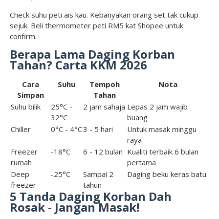
Check suhu peti ais kau. Kebanyakan orang set tak cukup
sejuk. Beli thermometer peti RM5 kat Shopee untuk
confirm.
Berapa Lama Daging Korban
Tahan? Carta KKM 2026
Cara
Suhu
Tempoh
Nota
Simpan
Tahan
Suhu bilik
25°C -
2 jam sahaja
Lepas 2 jam wajib
32°C
buang
Chiller
0°C - 4°C
3 - 5 hari
Untuk masak minggu
raya
Freezer
-18°C
6 - 12 bulan
Kualiti terbaik 6 bulan
rumah
pertama
Deep
-25°C
Sampai 2
Daging beku keras batu
freezer
tahun
5 Tanda Daging Korban Dah
Rosak - Jangan Masak!