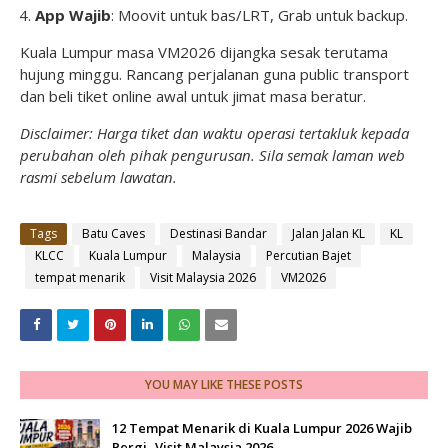
App Wajib
: Moovit untuk bas/LRT, Grab untuk backup.
Kuala Lumpur masa VM2026 dijangka sesak terutama
hujung minggu. Rancang perjalanan guna public transport
dan beli tiket online awal untuk jimat masa beratur.
Disclaimer: Harga tiket dan waktu operasi tertakluk kepada
perubahan oleh pihak pengurusan. Sila semak laman web
rasmi sebelum lawatan.
Tags
Batu Caves
Destinasi Bandar
Jalan Jalan KL
KL
KLCC
Kuala Lumpur
Malaysia
Percutian Bajet
tempat menarik
Visit Malaysia 2026
VM2026
YOU MAY LIKE THESE POSTS
12 Tempat Menarik di Kuala Lumpur 2026 Wajib
Pergi -Visit Malaysia 2026