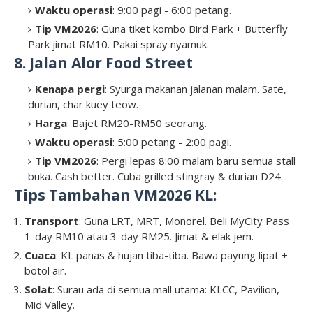
Waktu operasi
: 9:00 pagi - 6:00 petang.
Tip VM2026
: Guna tiket kombo Bird Park + Butterfly
Park jimat RM10. Pakai spray nyamuk.
8. Jalan Alor Food Street
Kenapa pergi
: Syurga makanan jalanan malam. Sate,
durian, char kuey teow.
Harga
: Bajet RM20-RM50 seorang.
Waktu operasi
: 5:00 petang - 2:00 pagi.
Tip VM2026
: Pergi lepas 8:00 malam baru semua stall
buka. Cash better. Cuba grilled stingray & durian D24.
Tips Tambahan VM2026 KL:
Transport
: Guna LRT, MRT, Monorel. Beli MyCity Pass
1-day RM10 atau 3-day RM25. Jimat & elak jem.
Cuaca
: KL panas & hujan tiba-tiba. Bawa payung lipat +
botol air.
Solat
: Surau ada di semua mall utama: KLCC, Pavilion,
Mid Valley.