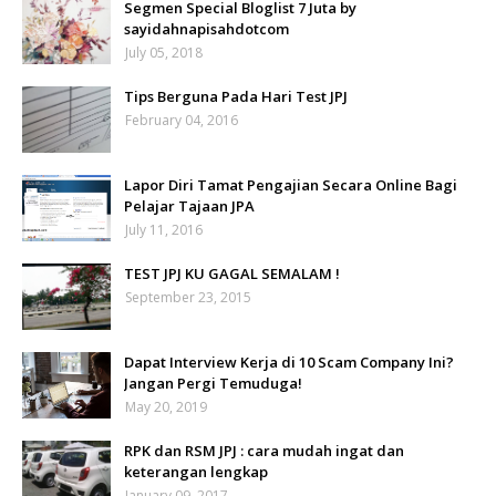
Segmen Special Bloglist 7 Juta by
sayidahnapisahdotcom
July 05, 2018
Tips Berguna Pada Hari Test JPJ
February 04, 2016
Lapor Diri Tamat Pengajian Secara Online Bagi
Pelajar Tajaan JPA
July 11, 2016
TEST JPJ KU GAGAL SEMALAM !
September 23, 2015
Dapat Interview Kerja di 10 Scam Company Ini?
Jangan Pergi Temuduga!
May 20, 2019
RPK dan RSM JPJ : cara mudah ingat dan
keterangan lengkap
January 09, 2017