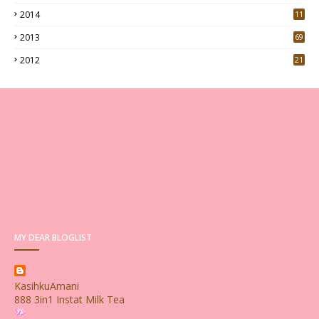
5
2014
11
2013
69
2012
21
MY DEAR BLOGLIST
KasihkuAmani
888 3in1 Instat Milk Tea