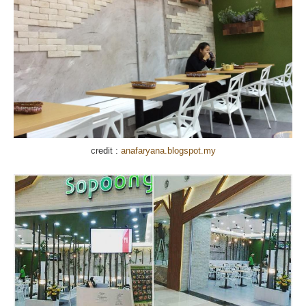
credit :
anafaryana.blogspot.my