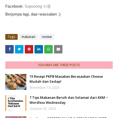
Facebook:
Sopooong 서풍
Berjumpa lagi, daa~wassalam :)
Tags
makanan
review
YOU MAY LIKE THESE POSTS
15 Resepi PKPB Masakan Berasaskan Cheese
Mudah dan Sedap!
November 14, 2020
7 Tips Makanan Bersih dan Selamat dari KKM ~
Wordless Wednesday
October 07, 2020