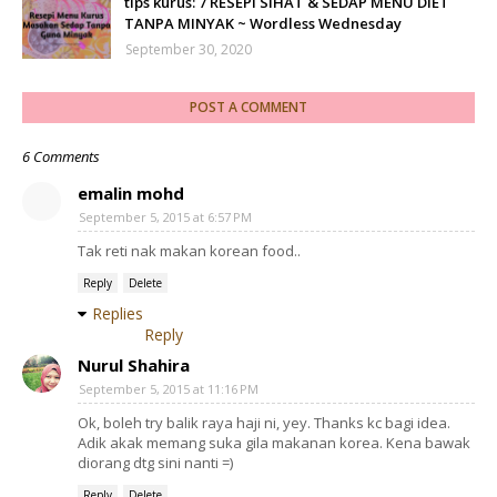
tips kurus: 7 RESEPI SIHAT & SEDAP MENU DIET
TANPA MINYAK ~ Wordless Wednesday
September 30, 2020
POST A COMMENT
6 Comments
emalin mohd
September 5, 2015 at 6:57 PM
Tak reti nak makan korean food..
Reply
Delete
Replies
Reply
Nurul Shahira
September 5, 2015 at 11:16 PM
Ok, boleh try balik raya haji ni, yey. Thanks kc bagi idea.
Adik akak memang suka gila makanan korea. Kena bawak
diorang dtg sini nanti =)
Reply
Delete