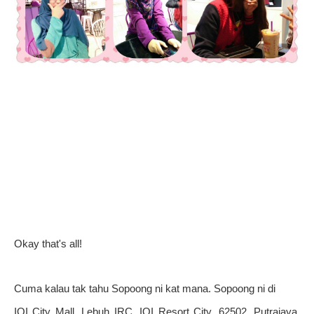
Okay that's all!
Cuma kalau tak tahu Sopoong ni kat mana. Sopoong ni di
IOI City Mall, Lebuh IRC, IOI Resort City, 62502, Putrajaya,