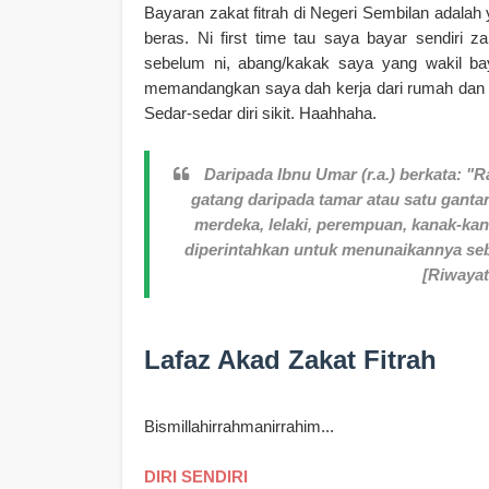
Bayaran zakat fitrah di Negeri Sembilan adalah
beras. Ni first time tau saya bayar sendiri 
sebelum ni, abang/kakak saya yang wakil baya
memandangkan saya dah kerja dari rumah dan bol
Sedar-sedar diri sikit. Haahhaha.
Daripada Ibnu Umar (r.a.) berkata:
"Ra
gatang daripada tamar atau satu gant
merdeka, lelaki, perempuan, kanak-k
diperintahkan untuk menunaikannya se
[Riwayat
Lafaz Akad Zakat Fitrah
Bismillahirrahmanirrahim...
DIRI SENDIRI