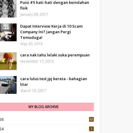
Puisi #5 hati-hati dengan keindahan
fisik
January 09, 2017
Dapat Interview Kerja di 10 Scam
Company Ini? Jangan Pergi
Temuduga!
May 20, 2019
cara nak tahu lelaki suka perempuan
November 17, 2015
cara lulus test jpj kereta - bahagian
litar
March 19, 2017
MY BLOG ARCHIVE
26
63
24
1