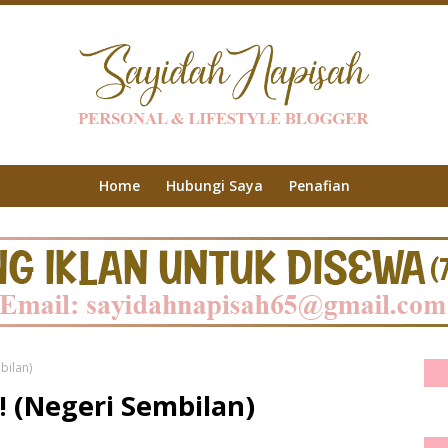
Home
Hubungi Saya
Penafian
bilan)
! (Negeri Sembilan)