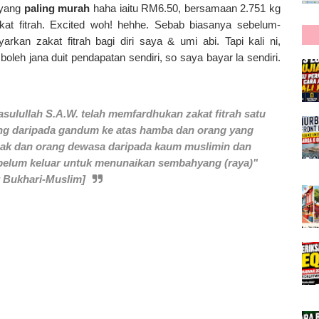
 yang
paling murah
haha iaitu RM6.50, bersamaan 2.751 kg
zakat fitrah. Excited woh! hehhe. Sebab biasanya sebelum-
rkan zakat fitrah bagi diri saya & umi abi. Tapi kali ni,
eh jana duit pendapatan sendiri, so saya bayar la sendiri.
sulullah S.A.W. telah memfardhukan zakat fitrah satu
ang daripada gandum ke atas hamba dan orang yang
anak dan orang dewasa daripada kaum muslimin dan
belum keluar untuk menunaikan sembahyang (raya)"
 Bukhari-Muslim]