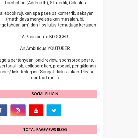
Tambahan (Addmath), Statistik, Calculus
ual ebook rujukan spa psee psikometrik, seksyen
(math daya menyelesaikan masalah, bi,
ngetahuan am) dan tips lulus temuduga kerajaan
A Passionate BLOGGER
An Ambitious YOUTUBER
egala pertanyaan, paid review, sponsored posts,
ertorial, job, collaboration, proposal, pengiklanan
nner/ link di blog ini.. Sangat dialu-alukan. Please
contact me! :)
SOCIAL PLUGIN
TOTAL PAGEVIEWS BLOG