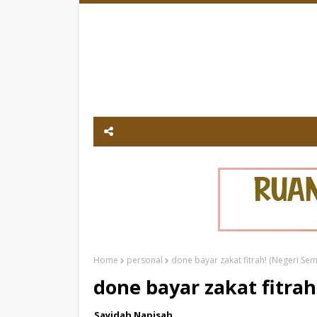
Home
personal
done bayar zakat fitrah! (Negeri Sem
done bayar zakat fitrah
Sayidah Napisah