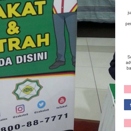
j
pe
S
adv
ba