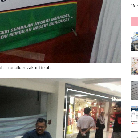
18,
h - tunaikan zakat fitrah