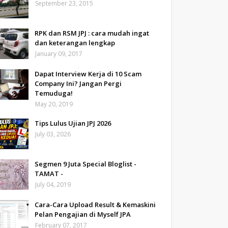
September 23, 2015
RPK dan RSM JPJ : cara mudah ingat
dan keterangan lengkap
January 09, 2017
Dapat Interview Kerja di 10 Scam
Company Ini? Jangan Pergi
Temuduga!
May 20, 2019
Tips Lulus Ujian JPJ 2026
July 03, 2026
Segmen 9 Juta Special Bloglist -
TAMAT -
July 04, 2019
Cara-Cara Upload Result & Kemaskini
Pelan Pengajian di Myself JPA
February 07, 2017