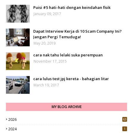
Puisi #5 hati-hati dengan keindahan fisik
January 09, 2017
Dapat Interview Kerja di 10 Scam Company Ini?
Jangan Pergi Temuduga!
May 20, 2019
cara nak tahu lelaki suka perempuan
November 17, 2015
cara lulus test jpj kereta - bahagian litar
March 19, 2017
MY BLOG ARCHIVE
2026
63
2024
1