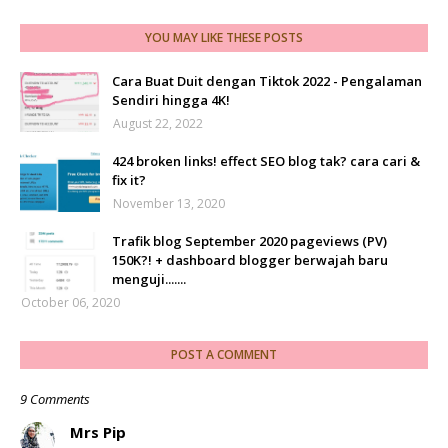
YOU MAY LIKE THESE POSTS
Cara Buat Duit dengan Tiktok 2022 - Pengalaman
Sendiri hingga 4K!
August 22, 2022
424 broken links! effect SEO blog tak? cara cari &
fix it?
November 13, 2020
Trafik blog September 2020 pageviews (PV)
150K?! + dashboard blogger berwajah baru
menguji.......
October 06, 2020
POST A COMMENT
9 Comments
Mrs Pip