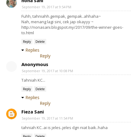
nona sani
September 19, 2017 at 9:54 PM
Fuhh, tahniahh.gempak, gempak..ahhaha~
Nah, menang lagi sini, cek jap okayyy ~
http://nonasani.blogspot.my/2017/09/the-winner-goes-
to.html
Reply
Delete
Replies
Reply
Anonymous
September 19, 2017 at 10:08 PM
Tahniah KC...
Reply
Delete
Replies
Reply
Fieza Sani
September 19, 2017 at 11:54 PM
tahniah KC..ai is jeles..jeles dgn niat baik..haha
Reply
Delete