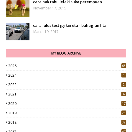
cara nak tahu lelaki suka perempuan
November 17, 2015
cara lulus test jpj kereta - bahagian litar
March 19, 2017
MY BLOG ARCHIVE
2026
63
2024
1
2022
2
2021
4
2020
17
7
2019
28
3
2018
39
9
2017
47