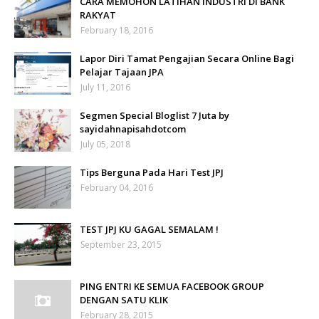
CARA MEMOHON LATIHAN INDUSTRI DI BANK
RAKYAT
February 18, 2016
Lapor Diri Tamat Pengajian Secara Online Bagi
Pelajar Tajaan JPA
July 11, 2016
Segmen Special Bloglist 7 Juta by
sayidahnapisahdotcom
July 05, 2018
Tips Berguna Pada Hari Test JPJ
February 04, 2016
TEST JPJ KU GAGAL SEMALAM !
September 23, 2015
PING ENTRI KE SEMUA FACEBOOK GROUP
DENGAN SATU KLIK
February 28, 2015