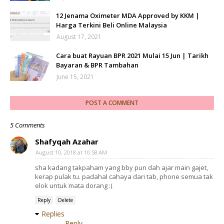
12 Jenama Oximeter MDA Approved by KKM |
Harga Terkini Beli Online Malaysia
August 17, 2021
Cara buat Rayuan BPR 2021 Mulai 15 Jun | Tarikh
Bayaran & BPR Tambahan
June 15, 2021
POST A COMMENT
5 Comments
Shafyqah Azahar
August 10, 2018 at 10:58 AM
sha kadang takpaham yang bby pun dah ajar main gajet,
kerap pulak tu. padahal cahaya dari tab, phone semua tak
elok untuk mata dorang :(
Reply
Delete
Replies
Reply