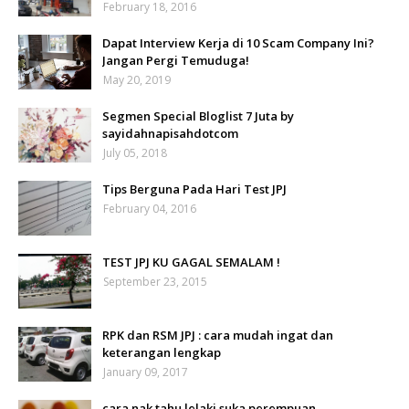
February 18, 2016
Dapat Interview Kerja di 10 Scam Company Ini?
Jangan Pergi Temuduga!
May 20, 2019
Segmen Special Bloglist 7 Juta by
sayidahnapisahdotcom
July 05, 2018
Tips Berguna Pada Hari Test JPJ
February 04, 2016
TEST JPJ KU GAGAL SEMALAM !
September 23, 2015
RPK dan RSM JPJ : cara mudah ingat dan
keterangan lengkap
January 09, 2017
cara nak tahu lelaki suka perempuan