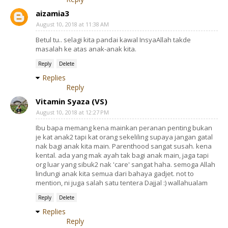
aizamia3
August 10, 2018 at 11:38 AM
Betul tu.. selagi kita pandai kawal InsyaAllah takde
masalah ke atas anak-anak kita.
Reply
Delete
Replies
Reply
Vitamin Syaza (VS)
August 10, 2018 at 12:27 PM
Ibu bapa memang kena mainkan peranan penting bukan
je kat anak2 tapi kat orang sekeliling supaya jangan gatal
nak bagi anak kita main. Parenthood sangat susah. kena
kental. ada yang mak ayah tak bagi anak main, jaga tapi
org luar yang sibuk2 nak 'care' sangat haha. semoga Allah
lindungi anak kita semua dari bahaya gadjet. not to
mention, ni juga salah satu tentera Dajjal :) wallahualam
Reply
Delete
Replies
Reply