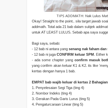
TIPS ADDMATH: Nak Lulus Mat
Okay! Straight to the point.. sila target jawab 
addmath. Total ada 21 bab dalam subjek addmath
untuk AT LEAST LULUS. Sebab apa saya sugges
Bagi saya, sebab:
- 12 bab ni antara yang
senang nak faham dan 
- 12 bab ni juga
CONFIRM keluar SPM
. Either 
- ada some chapter yang
confirm masuk both
yang confirm akan keluar K1 & K2. its like 'men
kertas dengan hanya 1 bab.
EMPAT bab wajib keluar di kertas 2 Bahagian
1.
Penyelesaian Segi Tiga (ting 4)
2.
Nombor Indeks (ting 4)
3. Gerakan Pada Garis Lurus (ting 5)
4. Pengaturcaraan Linear (ting 5)