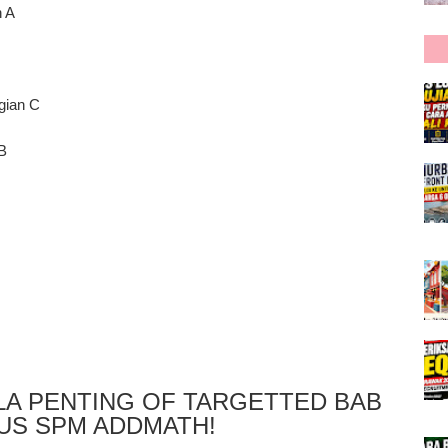
n A
gian C
B
LA PENTING OF TARGETTED BAB
US SPM ADDMATH!