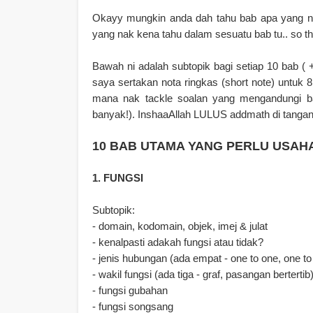
Okayy mungkin anda dah tahu bab apa yang nak
yang nak kena tahu dalam sesuatu bab tu.. so th
Bawah ni adalah subtopik bagi setiap 10 bab ( 
saya sertakan nota ringkas (short note) untu
mana nak tackle soalan yang mengandungi ba
banyak!). InshaaAllah LULUS addmath di tangan
10 BAB UTAMA YANG PERLU USAH
1. FUNGSI
Subtopik:
- domain, kodomain, objek, imej & julat
- kenalpasti adakah fungsi atau tidak?
- jenis hubungan (ada empat - one to one, one 
- wakil fungsi (ada tiga - graf, pasangan bertertib
- fungsi gubahan
- fungsi songsang