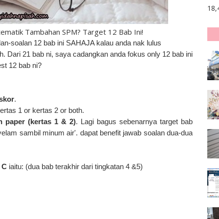
18,
ematik Tambahan SPM? Target 12 Bab Ini!
soalan-soalan 12 bab ini SAHAJA kalau anda nak lulus
. Dari 21 bab ni, saya cadangkan anda fokus only 12 bab ini
t 12 bab ni?
skor
.
kertas 1 or kertas 2 or both.
 paper (kertas 1 & 2)
. Lagi bagus sebenarnya target bab
yelam sambil minum air'. dapat benefit jawab soalan dua-dua
 C
iaitu: (dua bab terakhir dari tingkatan 4 &5)