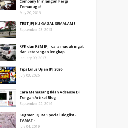
Company Ini? Jangan Pergi
Temuduga!
May 20, 2019
TEST JPJ KU GAGAL SEMALAM !
September 23, 2015
RPK dan RSM JPJ : cara mudah ingat
dan keterangan lengkap
January 09, 2017
Tips Lulus Ujian JPJ 2026
July 03, 2026
Cara Memasang Iklan Adsense Di
Tengah Artikel Blog
September 22, 2016
Segmen 9 Juta Special Bloglist -
TAMAT -
July 04, 2019