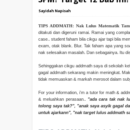
Sayidah Napisah
TIPS ADDMATH: Nak Lulus Matematik Tam
ditakuti dan digeruni ramai. Ramai yang complai
case.. student faham bila cikgu ajar tapi bila m
exam, otak blank. Blur. Tak faham apa yang soa
nak selesaikan masalah. Dan sebagainya. Itu d
Sehinggakan cikgu addmath saya di sekolah keb
gagal addmath sekarang makin meningkat. Mak
tidak memuaskan & markah merosot dalam sub
For your information, i'm a tutor for math & add
& meluahkan perasaan..
"ada cara tak nak l
tolong saya tak?", "anak saya asyik gagal da
untuk ajarkann", "nak target lulus addmath s