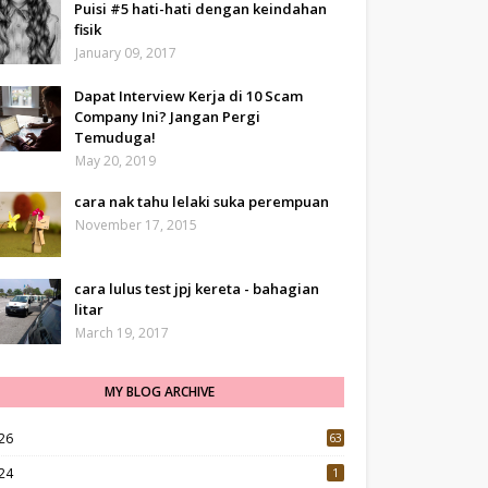
Puisi #5 hati-hati dengan keindahan
fisik
January 09, 2017
Dapat Interview Kerja di 10 Scam
Company Ini? Jangan Pergi
Temuduga!
May 20, 2019
cara nak tahu lelaki suka perempuan
November 17, 2015
cara lulus test jpj kereta - bahagian
litar
March 19, 2017
MY BLOG ARCHIVE
26
63
24
1