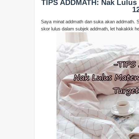
TIPS ADDMATH: Nak Lulus 
1
Saya minat addmath dan suka akan addmath. So
skor lulus dalam subjek addmath, let hakakkk 