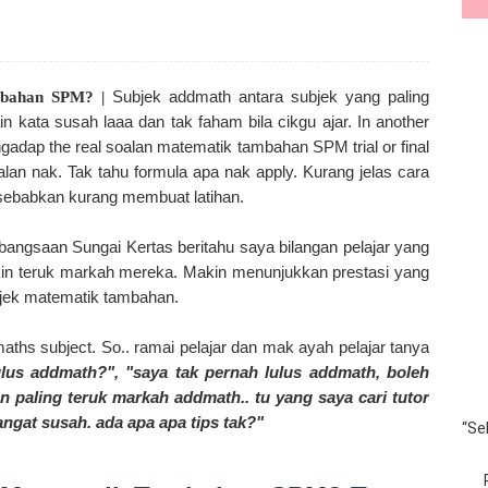
Subjek addmath antara subjek yang paling
bahan SPM? |
n kata susah laaa dan tak faham bila cikgu ajar. In another
engadap the real soalan matematik tambahan SPM trial or final
lan nak. Tak tahu formula apa nak apply. Kurang jelas cara
isebabkan kurang membuat latihan.
angsaan Sungai Kertas beritahu saya bilangan pelajar yang
in teruk markah mereka. Makin menunjukkan prestasi yang
jek matematik tambahan.
maths subject. So.. ramai pelajar dan mak ayah pelajar tanya
ulus addmath?", "saya tak pernah lulus addmath, boleh
n paling teruk markah addmath.. tu yang saya cari tutor
angat susah. ada apa apa tips tak?"
“Se