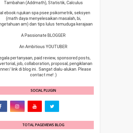
Tambahan (Addmath), Statistik, Calculus
ual ebook rujukan spa psee psikometrik, seksyen
(math daya menyelesaikan masalah, bi,
ngetahuan am) dan tips lulus temuduga kerajaan
A Passionate BLOGGER
An Ambitious YOUTUBER
egala pertanyaan, paid review, sponsored posts,
ertorial, job, collaboration, proposal, pengiklanan
nner/ link di blog ini.. Sangat dialu-alukan. Please
contact me! :)
SOCIAL PLUGIN
TOTAL PAGEVIEWS BLOG