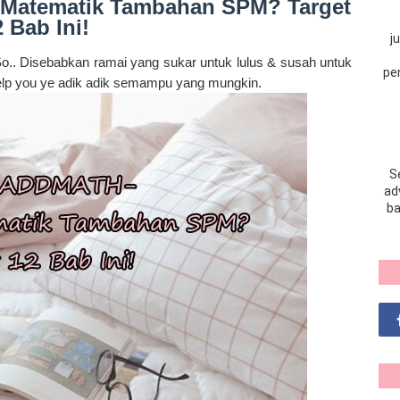
Matematik Tambahan SPM? Target
2 Bab Ini!
j
.. Disebabkan ramai yang sukar untuk lulus & susah untuk
pe
help you ye adik adik semampu yang mungkin.
S
adv
ba