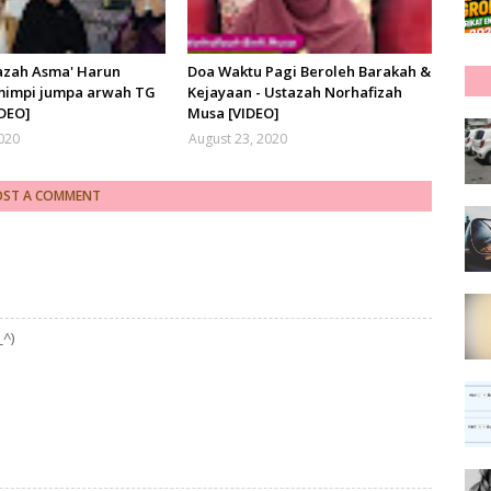
azah Asma' Harun
Doa Waktu Pagi Beroleh Barakah &
mimpi jumpa arwah TG
Kejayaan - Ustazah Norhafizah
IDEO]
Musa [VIDEO]
2020
August 23, 2020
OST A COMMENT
_^)