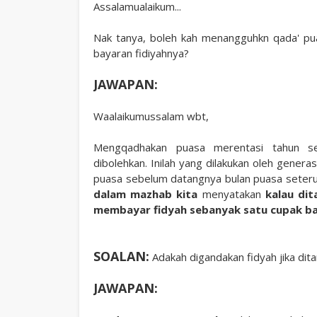
Assalamualaikum...
Nak tanya, boleh kah menangguhkn qada' pu
bayaran fidiyahnya?
JAWAPAN:
Waalaikumussalam wbt,
Mengqadhakan puasa merentasi tahun s
dibolehkan. Inilah yang dilakukan oleh gene
puasa sebelum datangnya bulan puasa seterus
dalam mazhab kita
menyatakan
kalau di
membayar fidyah sebanyak satu cupak bagi
SOALAN:
Adakah digandakan fidyah jika dit
JAWAPAN: