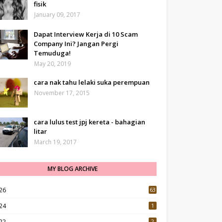
fisik
January 09, 2017
Dapat Interview Kerja di 10 Scam
Company Ini? Jangan Pergi
Temuduga!
May 20, 2019
cara nak tahu lelaki suka perempuan
November 17, 2015
cara lulus test jpj kereta - bahagian
litar
March 19, 2017
MY BLOG ARCHIVE
26
63
24
1
22
2