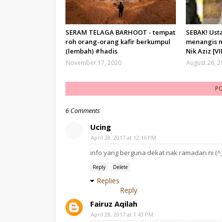
SERAM TELAGA BARHOOT - tempat
SEBAK! Ust
roh orang-orang kafir berkumpul
menangis 
(lembah) #hadis
Nik Aziz [V
November 17, 2020
August 26, 
P
6 Comments
Ucing
April 28, 2017 at 12:16 PM
info yang berguna dekat nak ramadan ni (^
Reply
Delete
Replies
Reply
Fairuz Aqilah
April 28, 2017 at 1:43 PM