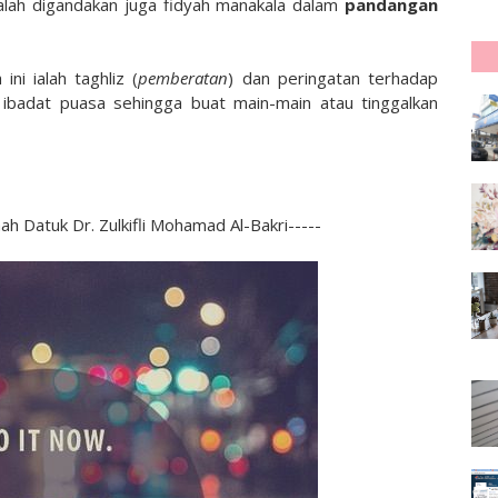
lah digandakan juga fidyah manakala dalam
pandangan
i ialah taghliz (
pemberatan
) dan peringatan terhadap
adat puasa sehingga buat main-main atau tinggalkan
ah Datuk Dr. Zulkifli Mohamad Al-Bakri-----