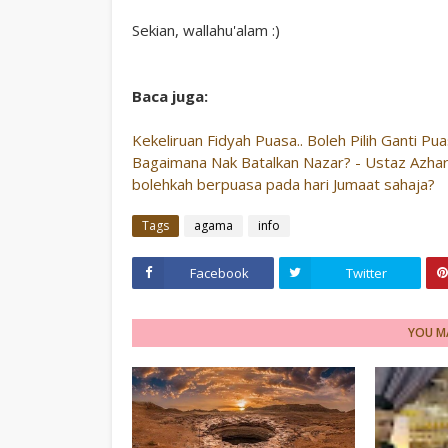
Sekian, wallahu'alam :)
Baca juga:
Kekeliruan Fidyah Puasa.. Boleh Pilih Ganti Pu
Bagaimana Nak Batalkan Nazar? - Ustaz Azhar
bolehkah berpuasa pada hari Jumaat sahaja?
Tags
agama
info
Facebook
Twitter
YOU MA