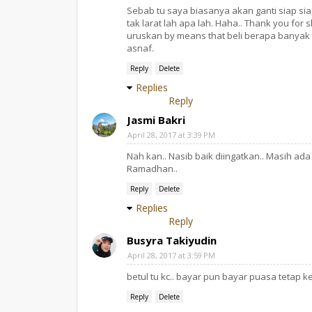
Sebab tu saya biasanya akan ganti siap si
tak larat lah apa lah. Haha.. Thank you for
uruskan by means that beli berapa banyak 
asnaf.
Reply
Delete
Replies
Reply
Jasmi Bakri
April 28, 2017 at 3:39 PM
Nah kan.. Nasib baik diingatkan.. Masih ada
Ramadhan..
Reply
Delete
Replies
Reply
Busyra Takiyudin
April 28, 2017 at 3:59 PM
betul tu kc.. bayar pun bayar puasa tetap k
Reply
Delete