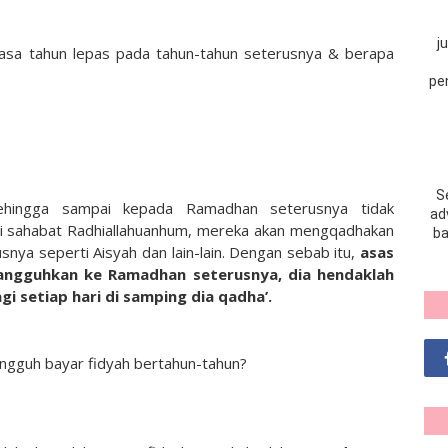
j
asa tahun lepas pada tahun-tahun seterusnya & berapa
pe
S
ehingga sampai kepada Ramadhan seterusnya tidak
adv
rasi sahabat Radhiallahuanhum, mereka akan mengqadhakan
ba
nya seperti Aisyah dan lain-lain. Dengan sebab itu,
asas
tangguhkan ke Ramadhan seterusnya, dia hendaklah
 setiap hari di samping dia qadha’.
angguh bayar fidyah bertahun-tahun?