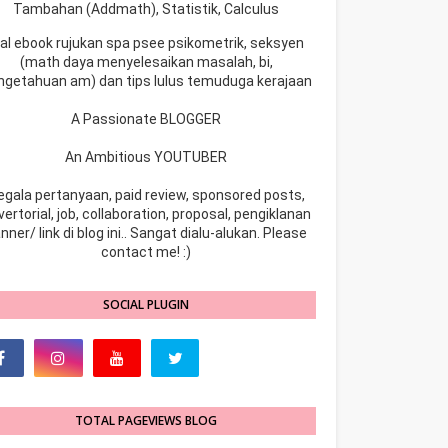
Tambahan (Addmath), Statistik, Calculus
ual ebook rujukan spa psee psikometrik, seksyen
(math daya menyelesaikan masalah, bi,
ngetahuan am) dan tips lulus temuduga kerajaan
A Passionate BLOGGER
An Ambitious YOUTUBER
egala pertanyaan, paid review, sponsored posts,
ertorial, job, collaboration, proposal, pengiklanan
nner/ link di blog ini.. Sangat dialu-alukan. Please
contact me! :)
SOCIAL PLUGIN
TOTAL PAGEVIEWS BLOG