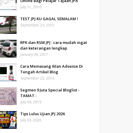
Online Bagi Pelajar Tajaan JPA
July 11, 2016
TEST JPJ KU GAGAL SEMALAM !
September 23, 2015
RPK dan RSM JPJ : cara mudah ingat
dan keterangan lengkap
January 09, 2017
Cara Memasang Iklan Adsense Di
Tengah Artikel Blog
September 22, 2016
Segmen 9 Juta Special Bloglist -
TAMAT -
July 04, 2019
Tips Lulus Ujian JPJ 2026
July 03, 2026