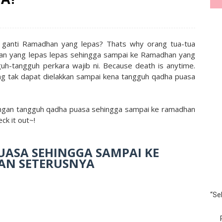
sa ganti Ramadhan yang lepas? Thats why orang tua-tua
an yang lepas lepas sehingga sampai ke Ramadhan yang
guh-tangguh perkara wajib ni. Because death is anytime.
ang tak dapat dielakkan sampai kena tangguh qadha puasa
engan tangguh qadha puasa sehingga sampai ke ramadhan
ck it out~!
ASA SEHINGGA SAMPAI KE
N SETERUSNYA
“Se