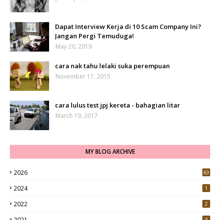
Dapat Interview Kerja di 10 Scam Company Ini?
Jangan Pergi Temuduga!
May 20, 2019
cara nak tahu lelaki suka perempuan
November 17, 2015
cara lulus test jpj kereta - bahagian litar
March 19, 2017
MY BLOG ARCHIVE
2026
63
2024
1
2022
2
2021
4