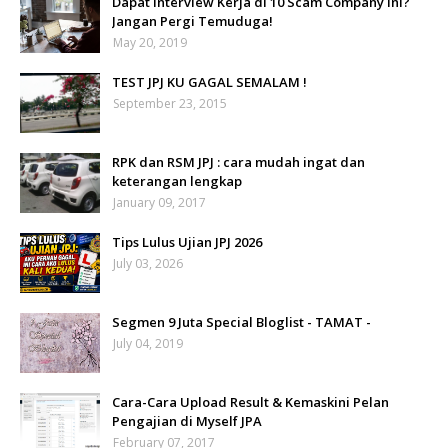
Dapat Interview Kerja di 10 Scam Company Ini?
Jangan Pergi Temuduga!
May 20, 2019
TEST JPJ KU GAGAL SEMALAM !
September 23, 2015
RPK dan RSM JPJ : cara mudah ingat dan
keterangan lengkap
January 09, 2017
Tips Lulus Ujian JPJ 2026
July 03, 2026
Segmen 9 Juta Special Bloglist - TAMAT -
July 04, 2019
Cara-Cara Upload Result & Kemaskini Pelan
Pengajian di Myself JPA
February 07, 2017