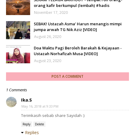
orang kafir berkumpul (lembah) #hadis
November 17, 2020
SEBAK! Ustazah Asma' Harun menangis mimpi
jumpa arwah TG Nik Aziz [VIDEO]
August 26, 2020
Doa Waktu Pagi Beroleh Barakah & Kejayaan -
Ustazah Norhafizah Musa [VIDEO]
August 23, 2020
POST A COMMENT
1 Comments
Ika.S
May 16, 2018 at 9:33 PM
Terimkasih sebab share Sayidah :)
Reply
Delete
Replies