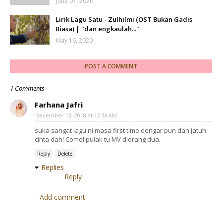
June 07, 2020
Lirik Lagu Satu - Zulhilmi (OST Bukan Gadis
Biasa) | "dan engkaulah..."
May 16, 2020
POST A COMMENT
1 Comments
Farhana Jafri
December 13, 2018 at 12:38 AM
suka sangat lagu ni masa first time dengar pun dah jatuh
cinta dah! Comel pulak tu MV diorang dua.
Reply
Delete
Replies
Reply
Add comment