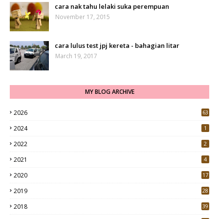
cara nak tahu lelaki suka perempuan
November 17, 2015
cara lulus test jpj kereta - bahagian litar
March 19, 2017
MY BLOG ARCHIVE
2026
63
2024
1
2022
2
2021
4
2020
17
7
2019
28
3
2018
39
9