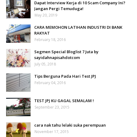
Dapat Interview Kerja di 10 Scam Company Ini?
Jangan Pergi Temuduga!
May 20, 2019
CARA MEMOHON LATIHAN INDUSTRI DI BANK
RAKYAT
February 18, 2016
Segmen Special Bloglist 7 Juta by
sayidahnapisahdotcom
July 05, 2018
Tips Berguna Pada Hari Test JPJ
February 04, 2016
TEST JPJ KU GAGAL SEMALAM !
September 23, 2015
cara nak tahu lelaki suka perempuan
November 17, 2015