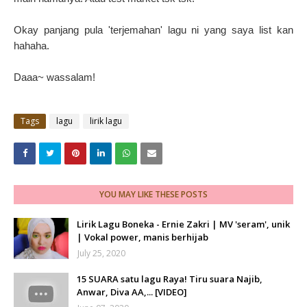
Okay panjang pula 'terjemahan' lagu ni yang saya list kan
hahaha.
Daaa~ wassalam!
Tags
lagu
lirik lagu
YOU MAY LIKE THESE POSTS
Lirik Lagu Boneka - Ernie Zakri | MV 'seram', unik
| Vokal power, manis berhijab
July 25, 2020
15 SUARA satu lagu Raya! Tiru suara Najib,
Anwar, Diva AA,... [VIDEO]