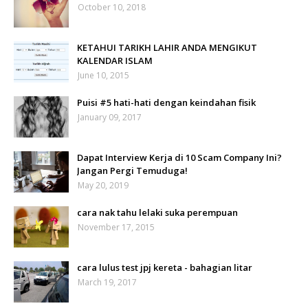
October 10, 2018
KETAHUI TARIKH LAHIR ANDA MENGIKUT
KALENDAR ISLAM
June 10, 2015
Puisi #5 hati-hati dengan keindahan fisik
January 09, 2017
Dapat Interview Kerja di 10 Scam Company Ini?
Jangan Pergi Temuduga!
May 20, 2019
cara nak tahu lelaki suka perempuan
November 17, 2015
cara lulus test jpj kereta - bahagian litar
March 19, 2017