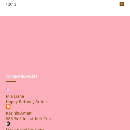
2012
21
MY DEAR BLOGLIST
Mia Liana
Happy Birthday Sofea!
KasihkuAmani
888 3in1 Instat Milk Tea
FizacrochetDotCom