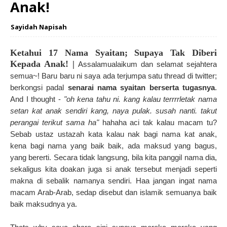
Anak!
Sayidah Napisah
Ketahui 17 Nama Syaitan; Supaya Tak Diberi
Kepada Anak! |
Assalamualaikum dan selamat sejahtera
semua~! Baru baru ni saya ada terjumpa satu thread di twitter;
berkongsi padal
senarai nama syaitan berserta tugasnya
.
And I thought -
"oh kena tahu ni. kang kalau terrrrletak nama
setan kat anak sendiri kang, naya pulak. susah nanti. takut
perangai terikut sama ha"
hahaha aci tak kalau macam tu?
Sebab ustaz ustazah kata kalau nak bagi nama kat anak,
kena bagi nama yang baik baik, ada maksud yang bagus,
yang bererti. Secara tidak langsung, bila kita panggil nama dia,
sekaligus kita doakan juga si anak tersebut menjadi seperti
makna di sebalik namanya sendiri.
Haa jangan ingat nama
macam Arab-Arab, sedap disebut dan islamik semuanya baik
baik maksudnya ya.