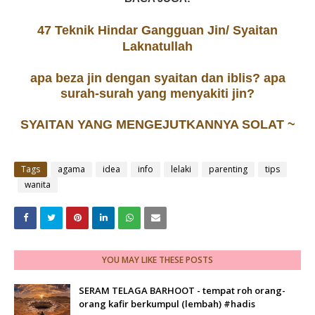
47 Teknik Hindar Gangguan Jin/ Syaitan
Laknatullah
apa beza jin dengan syaitan dan iblis? apa
surah-surah yang menyakiti jin?
SYAITAN YANG MENGEJUTKANNYA SOLAT ~
Tags
agama
idea
info
lelaki
parenting
tips
wanita
YOU MAY LIKE THESE POSTS
SERAM TELAGA BARHOOT - tempat roh orang-
orang kafir berkumpul (lembah) #hadis