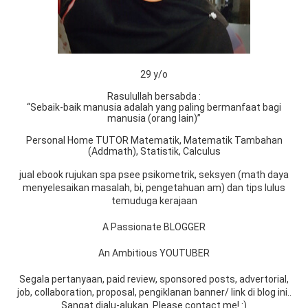
29 y/o
Rasulullah bersabda :
“Sebaik-baik manusia adalah yang paling bermanfaat bagi
manusia (orang lain)”
Personal Home TUTOR Matematik, Matematik Tambahan
(Addmath), Statistik, Calculus
jual ebook rujukan spa psee psikometrik, seksyen (math daya
menyelesaikan masalah, bi, pengetahuan am) dan tips lulus
temuduga kerajaan
A Passionate BLOGGER
An Ambitious YOUTUBER
Segala pertanyaan, paid review, sponsored posts, advertorial,
job, collaboration, proposal, pengiklanan banner/ link di blog ini..
Sangat dialu-alukan. Please contact me! :)