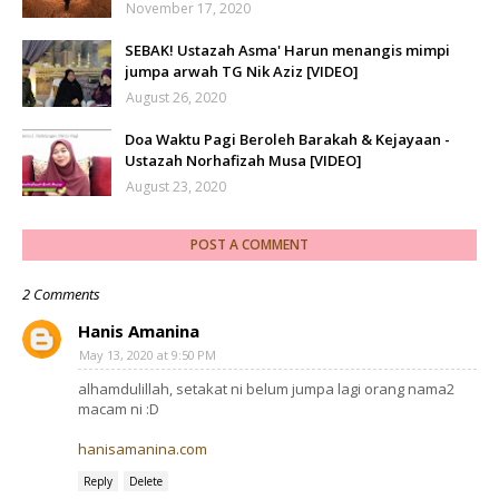
November 17, 2020
SEBAK! Ustazah Asma' Harun menangis mimpi
jumpa arwah TG Nik Aziz [VIDEO]
August 26, 2020
Doa Waktu Pagi Beroleh Barakah & Kejayaan -
Ustazah Norhafizah Musa [VIDEO]
August 23, 2020
POST A COMMENT
2 Comments
Hanis Amanina
May 13, 2020 at 9:50 PM
alhamdulillah, setakat ni belum jumpa lagi orang nama2
macam ni :D
hanisamanina.com
Reply
Delete